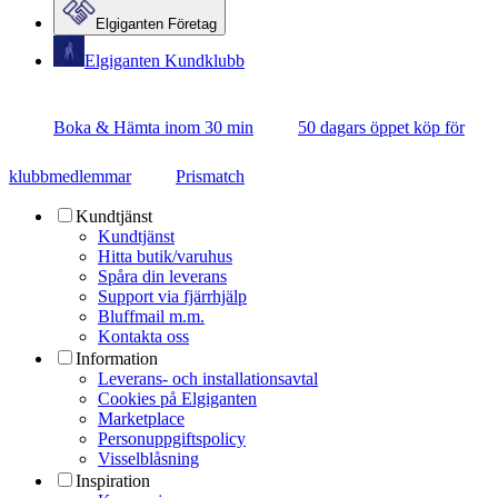
Elgiganten Företag
Elgiganten Kundklubb
Boka & Hämta inom 30 min
50 dagars öppet köp för
klubbmedlemmar
Prismatch
Kundtjänst
Kundtjänst
Hitta butik/varuhus
Spåra din leverans
Support via fjärrhjälp
Bluffmail m.m.
Kontakta oss
Information
Leverans- och installationsavtal
Cookies på Elgiganten
Marketplace
Personuppgiftspolicy
Visselblåsning
Inspiration