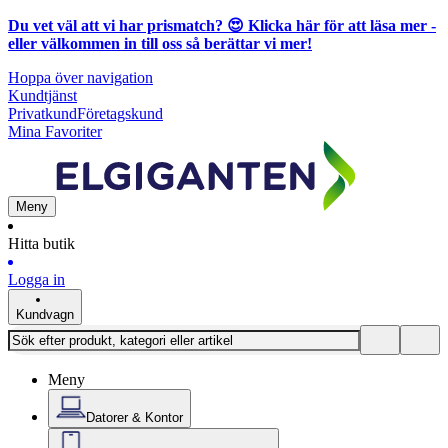
Du vet väl att vi har prismatch? 😍
Klicka här för att läsa mer
-
eller välkommen in till oss så berättar vi mer!
Hoppa över navigation
Kundtjänst
Privatkund
Företagskund
Mina Favoriter
Meny
Hitta butik
Logga in
Kundvagn
Meny
Datorer & Kontor