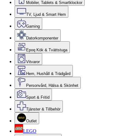
Mobiler, Tablets & Smartklockor
TV, Ljud & Smart Hem
Gaming
Datorkomponenter
Epoq Kök & Tvättstuga
Vitvaror
Hem, Hushåll & Trädgård
Personvård, Hälsa & Skönhet
Sport & Fritid
Tjänster & Tillbehör
Outlet
LEGO