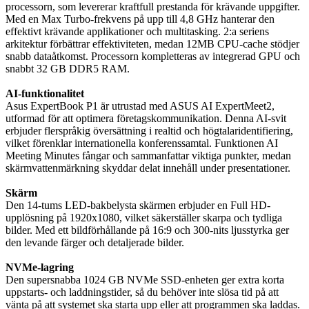
processorn, som levererar kraftfull prestanda för krävande uppgifter.
Med en Max Turbo-frekvens på upp till 4,8 GHz hanterar den
effektivt krävande applikationer och multitasking. 2:a seriens
arkitektur förbättrar effektiviteten, medan 12MB CPU-cache stödjer
snabb dataåtkomst. Processorn kompletteras av integrerad GPU och
snabbt 32 GB DDR5 RAM.
AI-funktionalitet
Asus ExpertBook P1 är utrustad med ASUS AI ExpertMeet2,
utformad för att optimera företagskommunikation. Denna AI-svit
erbjuder flerspråkig översättning i realtid och högtalaridentifiering,
vilket förenklar internationella konferenssamtal. Funktionen AI
Meeting Minutes fångar och sammanfattar viktiga punkter, medan
skärmvattenmärkning skyddar delat innehåll under presentationer.
Skärm
Den 14-tums LED-bakbelysta skärmen erbjuder en Full HD-
upplösning på 1920x1080, vilket säkerställer skarpa och tydliga
bilder. Med ett bildförhållande på 16:9 och 300-nits ljusstyrka ger
den levande färger och detaljerade bilder.
NVMe-lagring
Den supersnabba 1024 GB NVMe SSD-enheten ger extra korta
uppstarts- och laddningstider, så du behöver inte slösa tid på att
vänta på att systemet ska starta upp eller att programmen ska laddas.