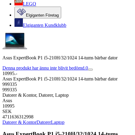
LEGO
Elgiganten Företag
Elgiganten Kundklubb
Asus ExpertBook P1 i5-210H/32/1024 14-tums bärbar dator
Denna produkt har ännu inte blivit bedömd.
0
10995.-
Asus ExpertBook P1 i5-210H/32/1024 14-tums bärbar dator
999335
999335
Datorer & Kontor, Datorer, Laptop
Asus
10995
SEK
4711636312998
Datorer & Kontor
Datorer
Laptop
Asus ExpertBook P1 i5-210H/32/1024 14-tums