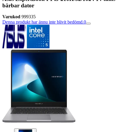
bärbar dator
Varukod
999335
Denna produkt har ännu inte blivit bedömd.
0