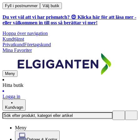
Fyll i postnummer
Välj butik
Du vet väl att vi har prismatch? 😍
Klicka här för att läsa mer
-
eller välkommen in till oss så berättar vi mer!
Hoppa över navigation
Kundtjänst
Privatkund
Företagskund
Mina Favoriter
Meny
Hitta butik
Logga in
Kundvagn
Meny
Datorer & Kontor