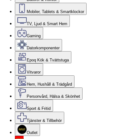
Mobiler, Tablets & Smartklockor
TV, Ljud & Smart Hem
Gaming
Datorkomponenter
Epoq Kök & Tvättstuga
Vitvaror
Hem, Hushåll & Trädgård
Personvård, Hälsa & Skönhet
Sport & Fritid
Tjänster & Tillbehör
Outlet