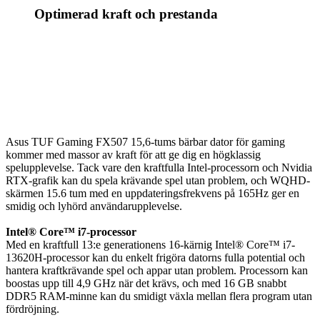
Optimerad kraft och prestanda
NVIDIA Max-Q är en avancerad uppsättning AI-
driven teknik som optimerar ditt system för bästa
möjliga effektivitet. Detta möjliggör blixtsnabba
bärbara datorer som är tunna, tysta och har
fantastisk batteritid.
Asus TUF Gaming FX507 15,6-tums bärbar dator för gaming
kommer med massor av kraft för att ge dig en högklassig
spelupplevelse. Tack vare den kraftfulla Intel-processorn och Nvidia
RTX-grafik kan du spela krävande spel utan problem, och WQHD-
skärmen 15.6 tum med en uppdateringsfrekvens på 165Hz ger en
smidig och lyhörd användarupplevelse.
Intel® Core™ i7-processor
Med en kraftfull 13:e generationens 16-kärnig Intel® Core™ i7-
13620H-processor kan du enkelt frigöra datorns fulla potential och
hantera kraftkrävande spel och appar utan problem. Processorn kan
boostas upp till 4,9 GHz när det krävs, och med 16 GB snabbt
DDR5 RAM-minne kan du smidigt växla mellan flera program utan
fördröjning.