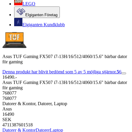
LEGO
Elgiganten Företag
Elgiganten Kundklubb
Asus TUF Gaming FX507 i7-13H/16/512/4060/15.6" bärbar dator
för gaming
Denna produkt har blivit bedömd som 5 av 5 möjliga stjärnor.
5
6
16490.-
Asus TUF Gaming FX507 i7-13H/16/512/4060/15.6" bärbar dator
för gaming
768077
768077
Datorer & Kontor, Datorer, Laptop
Asus
16490
SEK
4711387601518
Datorer & Kontor
Datorer
Laptop