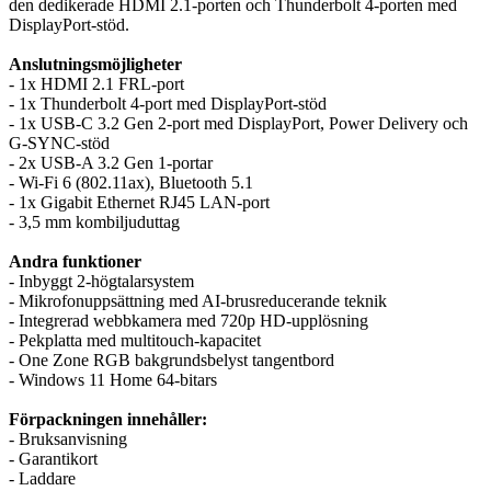
den dedikerade HDMI 2.1-porten och Thunderbolt 4-porten med
DisplayPort-stöd.
Anslutningsmöjligheter
- 1x HDMI 2.1 FRL-port
- 1x Thunderbolt 4-port med DisplayPort-stöd
- 1x USB-C 3.2 Gen 2-port med DisplayPort, Power Delivery och
G-SYNC-stöd
- 2x USB-A 3.2 Gen 1-portar
- Wi-Fi 6 (802.11ax), Bluetooth 5.1
- 1x Gigabit Ethernet RJ45 LAN-port
- 3,5 mm kombiljuduttag
Andra funktioner
- Inbyggt 2-högtalarsystem
- Mikrofonuppsättning med AI-brusreducerande teknik
- Integrerad webbkamera med 720p HD-upplösning
- Pekplatta med multitouch-kapacitet
- One Zone RGB bakgrundsbelyst tangentbord
- Windows 11 Home 64-bitars
Förpackningen innehåller:
- Bruksanvisning
- Garantikort
- Laddare