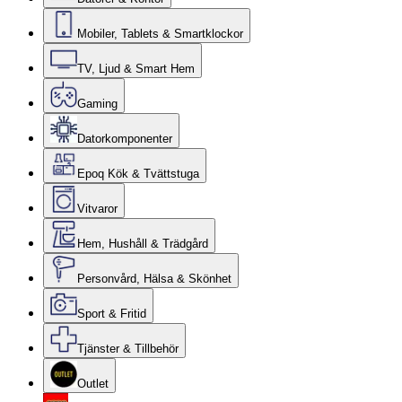
Mobiler, Tablets & Smartklockor
TV, Ljud & Smart Hem
Gaming
Datorkomponenter
Epoq Kök & Tvättstuga
Vitvaror
Hem, Hushåll & Trädgård
Personvård, Hälsa & Skönhet
Sport & Fritid
Tjänster & Tillbehör
Outlet