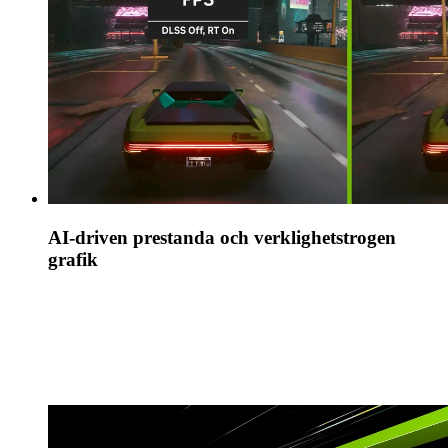
AI-driven prestanda och verklighetstrogen
grafik
Ta ett stort steg framåt inom prestandan för
spelande och kreativa appar med AI-drivna DLSS 3,
och aktivera verklighetstrogna virtuella världar med
full strålföljning.