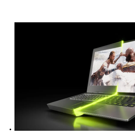
drivrutiner för maximal stabilitet och en rad
exklusiva verktyg för att snabba upp din kreativitet.