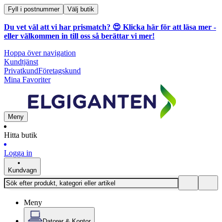
Fyll i postnummer
Välj butik
Du vet väl att vi har prismatch? 😍
Klicka här för att läsa mer
-
eller välkommen in till oss så berättar vi mer!
Hoppa över navigation
Kundtjänst
Privatkund
Företagskund
Mina Favoriter
Meny
Hitta butik
Logga in
Kundvagn
Meny
Datorer & Kontor