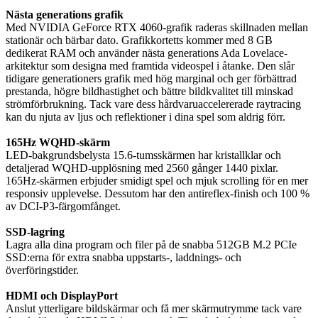
Nästa generations grafik
Med NVIDIA GeForce RTX 4060-grafik raderas skillnaden mellan
stationär och bärbar dato. Grafikkortetts kommer med 8 GB
dedikerat RAM och använder nästa generations Ada Lovelace-
arkitektur som designa med framtida videospel i åtanke. Den slår
tidigare generationers grafik med hög marginal och ger förbättrad
prestanda, högre bildhastighet och bättre bildkvalitet till minskad
strömförbrukning. Tack vare dess hårdvaruaccelererade raytracing
kan du njuta av ljus och reflektioner i dina spel som aldrig förr.
165Hz WQHD-skärm
LED-bakgrundsbelysta 15.6-tumsskärmen har kristallklar och
detaljerad WQHD-upplösning med 2560 gånger 1440 pixlar.
165Hz-skärmen erbjuder smidigt spel och mjuk scrolling för en mer
responsiv upplevelse. Dessutom har den antireflex-finish och 100 %
av DCI-P3-färgomfånget.
SSD-lagring
Lagra alla dina program och filer på de snabba 512GB M.2 PCIe
SSD:erna för extra snabba uppstarts-, laddnings- och
överföringstider.
HDMI och DisplayPort
Anslut ytterligare bildskärmar och få mer skärmutrymme tack vare