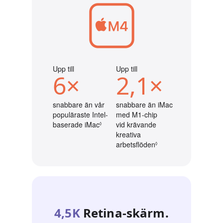
Upp till
Upp till
6×
2,1×
snabbare än vår
snabbare än iMac
populäraste Intel-
med M1-chip
baserade iMac
Se de särskilda villkoren
vid krävande
◊
kreativa
arbetsflöden
Se de särskilda villk
◊
4,5K
Retina-skärm.