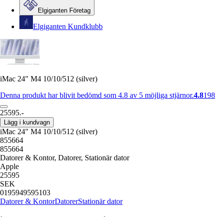
Elgiganten Företag
Elgiganten Kundklubb
iMac 24" M4 10/10/512 (silver)
Denna produkt har blivit bedömd som 4.8 av 5 möjliga stjärnor.
4.8
198
25595.-
Lägg i kundvagn
iMac 24" M4 10/10/512 (silver)
855664
855664
Datorer & Kontor, Datorer, Stationär dator
Apple
25595
SEK
0195949595103
Datorer & Kontor
Datorer
Stationär dator