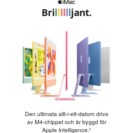
Bri
l
l
l
l
l
l
jant.
Den ultimata allt-i-ett-datorn drivs
av M4-chippet och är byggd för
Apple Intelligence.
Se de särskilda 
◊