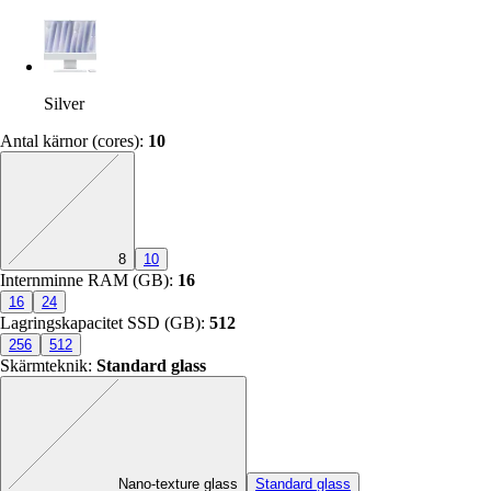
Silver
Antal kärnor (cores)
:
10
Exakt kombination saknas
8
10
Internminne RAM (GB)
:
16
16
24
Lagringskapacitet SSD (GB)
:
512
256
512
Skärmteknik
:
Standard glass
Exakt kombination saknas
Nano-texture glass
Standard glass