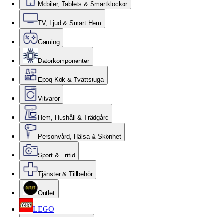
Mobiler, Tablets & Smartklockor
TV, Ljud & Smart Hem
Gaming
Datorkomponenter
Epoq Kök & Tvättstuga
Vitvaror
Hem, Hushåll & Trädgård
Personvård, Hälsa & Skönhet
Sport & Fritid
Tjänster & Tillbehör
Outlet
LEGO