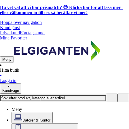
Du vet väl att vi har prismatch? 😍
Klicka här för att läsa mer
-
eller välkommen in till oss så berättar vi mer!
Hoppa över navigation
Kundtjänst
Privatkund
Företagskund
Mina Favoriter
Meny
Hitta butik
Logga in
Kundvagn
Meny
Datorer & Kontor