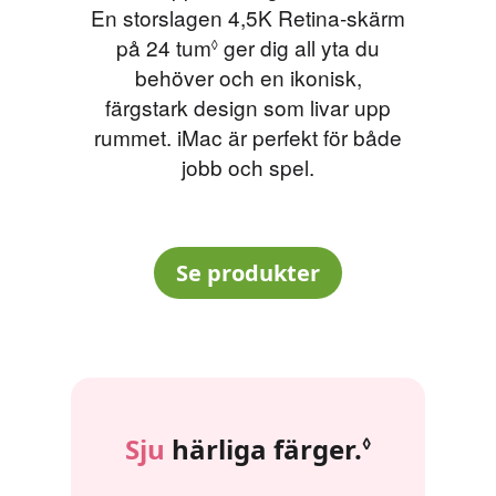
En storslagen 4,5K Retina‑skärm
på 24 tum
Se de särskilda villkoren
ger dig all yta du
◊
behöver och en ikonisk,
färgstark design som livar upp
rummet. iMac är perfekt för både
jobb och spel.
Se produkter
Sju
härliga färger.
Se de sär
◊