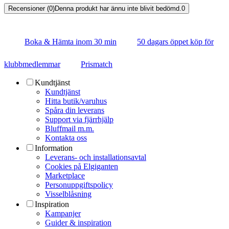
Recensioner (0)
Denna produkt har ännu inte blivit bedömd.
0
Boka & Hämta inom 30 min
50 dagars öppet köp för
klubbmedlemmar
Prismatch
Kundtjänst
Kundtjänst
Hitta butik/varuhus
Spåra din leverans
Support via fjärrhjälp
Bluffmail m.m.
Kontakta oss
Information
Leverans- och installationsavtal
Cookies på Elgiganten
Marketplace
Personuppgiftspolicy
Visselblåsning
Inspiration
Kampanjer
Guider & inspiration