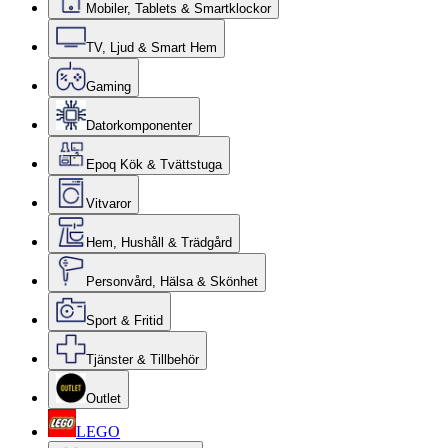
Mobiler, Tablets & Smartklockor
TV, Ljud & Smart Hem
Gaming
Datorkomponenter
Epoq Kök & Tvättstuga
Vitvaror
Hem, Hushåll & Trädgård
Personvård, Hälsa & Skönhet
Sport & Fritid
Tjänster & Tillbehör
Outlet
LEGO