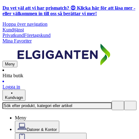
Du vet väl att vi har prismatch? 😍
Klicka här för att läsa mer
-
eller välkommen in till oss så berättar vi mer!
Hoppa över navigation
Kundtjänst
Privatkund
Företagskund
Mina Favoriter
Meny
Hitta butik
Logga in
Kundvagn
Meny
Datorer & Kontor