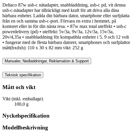
Deltaco 87w usb-c nätadapter, snabbladdning, usb-c pd, vit denna
usb-c-nätadapter har tillräckligt med kraft för att driva alla dina
bärbara enheter. Ladda din bärbara dator, smartphone eller surfplatta
från en och samma usb-c-port. Förvara en extra i hemmet, på
kontoret eller in för din nästa resa. • 87w max total uteffekt • usb-c
powerdelivery (pd) • uteffekt: 5v/3a, 9v/3a, 12v/3a, 15v/3a,
20v/4,35a • snabbladdning för kompatibla enheter i 5, 9 och 12 volt
• fungerar med de flesta bärbara datorer, smartphones och surfplattor
mått(bxdxh): 110 x 30 x 82 mm vikt: 252 g
Manualer, Nedladdningar, Reklamation & Support
Teknisk specifikation
Mått och vikt
Vikt (inkl. emballage)
100,0 g
Nyckelspecifikation
Modellbeskrivning