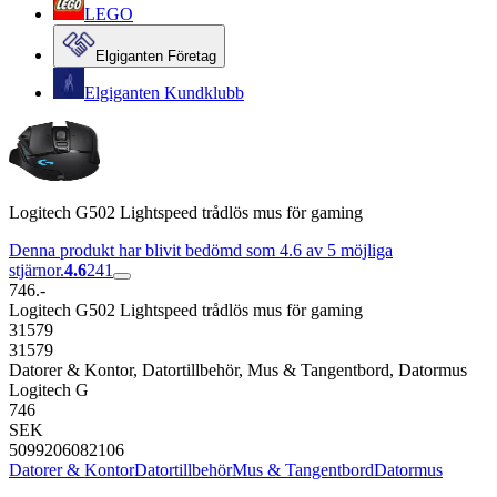
LEGO
Elgiganten Företag
Elgiganten Kundklubb
Logitech G502 Lightspeed trådlös mus för gaming
Denna produkt har blivit bedömd som 4.6 av 5 möjliga
stjärnor.
4.6
241
746.-
Logitech G502 Lightspeed trådlös mus för gaming
31579
31579
Datorer & Kontor, Datortillbehör, Mus & Tangentbord, Datormus
Logitech G
746
SEK
5099206082106
Datorer & Kontor
Datortillbehör
Mus & Tangentbord
Datormus