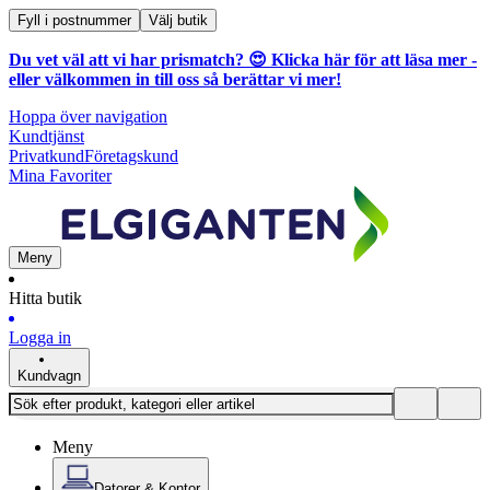
Fyll i postnummer
Välj butik
Du vet väl att vi har prismatch? 😍
Klicka här för att läsa mer
-
eller välkommen in till oss så berättar vi mer!
Hoppa över navigation
Kundtjänst
Privatkund
Företagskund
Mina Favoriter
Meny
Hitta butik
Logga in
Kundvagn
Meny
Datorer & Kontor