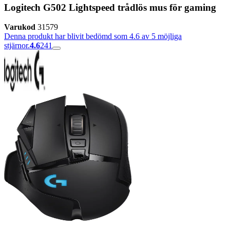
Logitech G502 Lightspeed trådlös mus för gaming
Varukod
31579
Denna produkt har blivit bedömd som 4.6 av 5 möjliga
stjärnor.
4.6
241