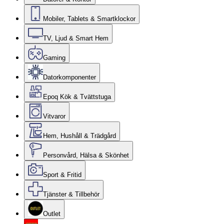
Mobiler, Tablets & Smartklockor
TV, Ljud & Smart Hem
Gaming
Datorkomponenter
Epoq Kök & Tvättstuga
Vitvaror
Hem, Hushåll & Trädgård
Personvård, Hälsa & Skönhet
Sport & Fritid
Tjänster & Tillbehör
Outlet