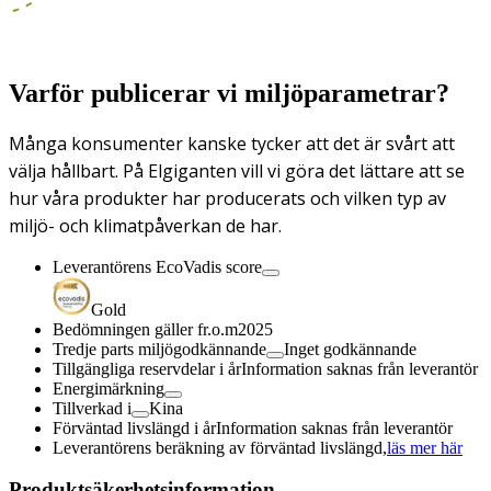
Varför publicerar vi miljöparametrar?
Många konsumenter kanske tycker att det är svårt att
välja hållbart. På Elgiganten vill vi göra det lättare att se
hur våra produkter har producerats och vilken typ av
miljö- och klimatpåverkan de har.
Leverantörens EcoVadis score
Gold
Bedömningen gäller fr.o.m
2025
Tredje parts miljögodkännande
Inget godkännande
Tillgängliga reservdelar i år
Information saknas från leverantör
Energimärkning
Tillverkad i
Kina
Förväntad livslängd i år
Information saknas från leverantör
Leverantörens beräkning av förväntad livslängd,
läs mer här
Produktsäkerhetsinformation