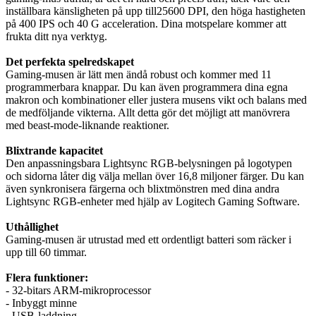
inställbara känsligheten på upp till25600 DPI, den höga hastigheten
på 400 IPS och 40 G acceleration. Dina motspelare kommer att
frukta ditt nya verktyg.
Det perfekta spelredskapet
Gaming-musen är lätt men ändå robust och kommer med 11
programmerbara knappar. Du kan även programmera dina egna
makron och kombinationer eller justera musens vikt och balans med
de medföljande vikterna. Allt detta gör det möjligt att manövrera
med beast-mode-liknande reaktioner.
Blixtrande kapacitet
Den anpassningsbara Lightsync RGB-belysningen på logotypen
och sidorna låter dig välja mellan över 16,8 miljoner färger. Du kan
även synkronisera färgerna och blixtmönstren med dina andra
Lightsync RGB-enheter med hjälp av Logitech Gaming Software.
Uthållighet
Gaming-musen är utrustad med ett ordentligt batteri som räcker i
upp till 60 timmar.
Flera funktioner:
- 32-bitars ARM-mikroprocessor
- Inbyggt minne
- USB-laddning