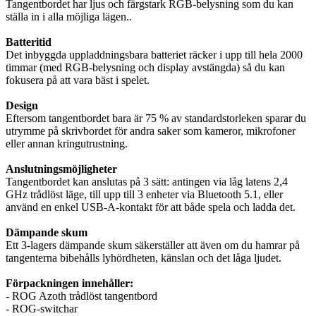
Tangentbordet har ljus och färgstark RGB-belysning som du kan
ställa in i alla möjliga lägen..
Batteritid
Det inbyggda uppladdningsbara batteriet räcker i upp till hela 2000
timmar (med RGB-belysning och display avstängda) så du kan
fokusera på att vara bäst i spelet.
Design
Eftersom tangentbordet bara är 75 % av standardstorleken sparar du
utrymme på skrivbordet för andra saker som kameror, mikrofoner
eller annan kringutrustning.
Anslutningsmöjligheter
Tangentbordet kan anslutas på 3 sätt: antingen via låg latens 2,4
GHz trådlöst läge, till upp till 3 enheter via Bluetooth 5.1, eller
använd en enkel USB-A-kontakt för att både spela och ladda det.
Dämpande skum
Ett 3-lagers dämpande skum säkerställer att även om du hamrar på
tangenterna bibehålls lyhördheten, känslan och det låga ljudet.
Förpackningen innehåller:
- ROG Azoth trådlöst tangentbord
- ROG-switchar