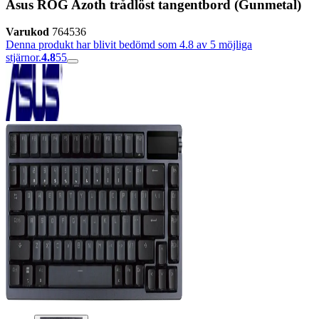
Asus ROG Azoth trådlöst tangentbord (Gunmetal)
Varukod
764536
Denna produkt har blivit bedömd som 4.8 av 5 möjliga
stjärnor.
4.8
55