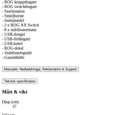
- ROG knappdragare
- ROG switchdragare
- Smörjstation
- Smörjborste
- Smörjmedel
- 3 x ROG NX Switch
- 8 x stabilisatormatta
- USB-dongel
- USB-förlängare
- USB-kabel
- ROG-dekal
- Snabbstartsguide
- Garantihäfte
Manualer, Nedladdningar, Reklamation & Support
Teknisk specifikation
Mått & vikt
Djup (cm)
37