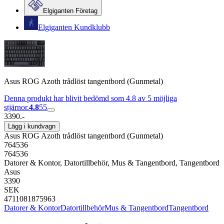
Elgiganten Företag
Elgiganten Kundklubb
Asus ROG Azoth trådlöst tangentbord (Gunmetal)
Denna produkt har blivit bedömd som 4.8 av 5 möjliga
stjärnor.
4.8
55
3390.-
Lägg i kundvagn
Asus ROG Azoth trådlöst tangentbord (Gunmetal)
764536
764536
Datorer & Kontor, Datortillbehör, Mus & Tangentbord, Tangentbord
Asus
3390
SEK
4711081875963
Datorer & Kontor
Datortillbehör
Mus & Tangentbord
Tangentbord