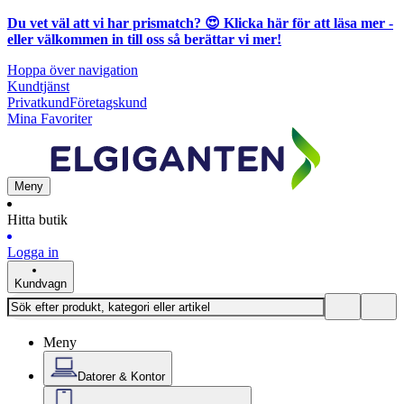
Du vet väl att vi har prismatch? 😍
Klicka här för att läsa mer
-
eller välkommen in till oss så berättar vi mer!
Hoppa över navigation
Kundtjänst
Privatkund
Företagskund
Mina Favoriter
Meny
Hitta butik
Logga in
Kundvagn
Meny
Datorer & Kontor