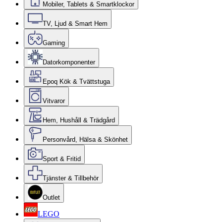
Mobiler, Tablets & Smartklockor
TV, Ljud & Smart Hem
Gaming
Datorkomponenter
Epoq Kök & Tvättstuga
Vitvaror
Hem, Hushåll & Trädgård
Personvård, Hälsa & Skönhet
Sport & Fritid
Tjänster & Tillbehör
Outlet
LEGO