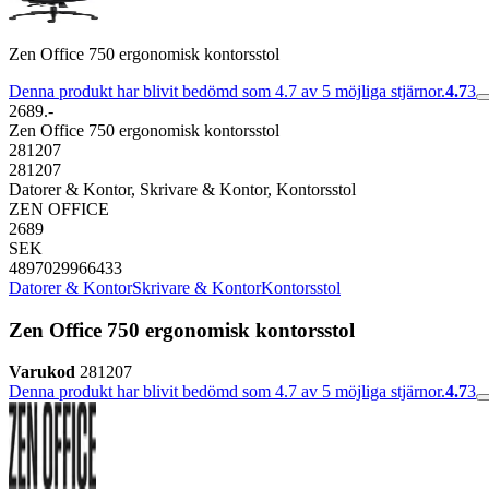
Zen Office 750 ergonomisk kontorsstol
Denna produkt har blivit bedömd som 4.7 av 5 möjliga stjärnor.
4.7
3
2689.-
Zen Office 750 ergonomisk kontorsstol
281207
281207
Datorer & Kontor, Skrivare & Kontor, Kontorsstol
ZEN OFFICE
2689
SEK
4897029966433
Datorer & Kontor
Skrivare & Kontor
Kontorsstol
Zen Office 750 ergonomisk kontorsstol
Varukod
281207
Denna produkt har blivit bedömd som 4.7 av 5 möjliga stjärnor.
4.7
3