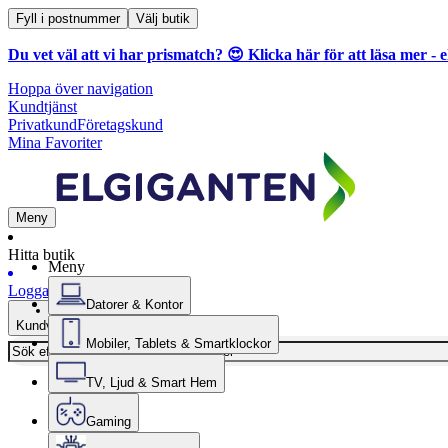
Fyll i postnummer
Välj butik
Du vet väl att vi har prismatch? 😍
Klicka här för att läsa mer
- e
Hoppa över navigation
Kundtjänst
Privatkund
Företagskund
Mina Favoriter
Meny
Hitta butik
Meny
Logga in
Datorer & Kontor
Kundvagn
Mobiler, Tablets & Smartklockor
TV, Ljud & Smart Hem
Gaming