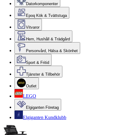
Datorkomponenter
Epoq Kök & Tvättstuga
Vitvaror
Hem, Hushåll & Trädgård
Personvård, Hälsa & Skönhet
Sport & Fritid
Tjänster & Tillbehör
Outlet
LEGO
Elgiganten Företag
Elgiganten Kundklubb