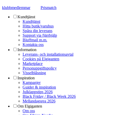
klubbmedlemmar
Prismatch
Kundtjänst
Kundtjänst
Hitta butik/varuhus
Spåra din leverans
Support via fjärrhjälp
Bluffmail m.m.
Kontakta oss
Information
Leverans- och installationsavtal
Cookies på Elgiganten
Marketplace
Personuppgiftspolicy
Visselblåsning
Inspiration
Kampanjer
Guider & inspiration
Julklappstips 2026
Black Friday / Black Week 2026
Mellandagsrea 2026
Om Elgiganten
Om oss