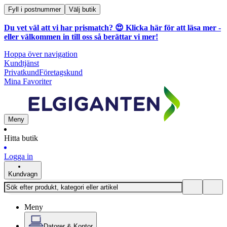
Fyll i postnummer
Välj butik
Du vet väl att vi har prismatch? 😍
Klicka här för att läsa mer
-
eller välkommen in till oss så berättar vi mer!
Hoppa över navigation
Kundtjänst
Privatkund
Företagskund
Mina Favoriter
Meny
Hitta butik
Logga in
Kundvagn
Meny
Datorer & Kontor