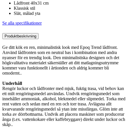
Lådfront 40x31 cm
Klassisk stil
Slät, målad yta
Se alla specifikationer
Produktbeskrivning
Ge ditt kök en ren, minimalistisk look med Epoq Trend lådfront.
Använd lådfronten som en neutral bas i kombination med andra
nyanser för en trendig look. Den minimalistiska designen och det
högkvalitativa materialet säkerställer att ditt matlagningsutrymme
kommer vara funktionellt i årtionden och aldrig kommer bli
omodernt..
Underhåll
Rengör luckor och lådfronter med mjuk, fuktig trasa, vid behov kan
ett milt rengöringsmedel användas. Undvik rengöringsmedel som
innehåller ammoniak, alkohol, blekmedel eller slipmedel. Torka med
rent vatten och sedan med en ren och torr trasa. Avlägsna allt
kvarvarande rengöringsmedel så ytan inte missfärgas. Glöm inte att
torka av dörrbottnarna. Undvik att placera maskiner som producerar
ånga (t.ex. vattenkokare eller kaffebryggare) direkt under luckor och
skåp..