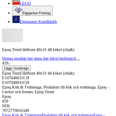
LEGO
Elgiganten Företag
Elgiganten Kundklubb
Epoq Trend lådfront 40x31 till köket (chalk)
Denna produkt har ännu inte blivit bedömd.
0
459.-
Lägg i kundvagn
Epoq Trend lådfront 40x31 till köket (chalk)
E107040031CH
E107040031CH
Epoq Kök & Tvättstuga, Produkter till kök och tvättstuga, Epoq -
Luckor och fronter, Epoq Trend
Epoq
459
SEK
7072779016349
Epoq Kök & Tvättstuga
Produkter till kök och tvättstuga
Epoq -