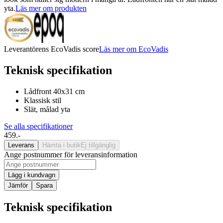
yta.
Läs mer om produkten
Leverantörens EcoVadis score
Läs mer om EcoVadis
Teknisk specifikation
Lådfront 40x31 cm
Klassisk stil
Slät, målad yta
Se alla specifikationer
459.-
Leverans
Hämta i butik
Ej tillgänglig
Ange postnummer för leveransinformation
Lägg i kundvagn
Jämför
Spara
Teknisk specifikation