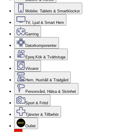
Mobiler, Tablets & Smartklockor
TV, Ljud & Smart Hem
Gaming
Datorkomponenter
Epoq Kök & Tvättstuga
Vitvaror
Hem, Hushåll & Trädgård
Personvård, Hälsa & Skönhet
Sport & Fritid
Tjänster & Tillbehör
Outlet