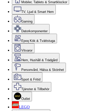
Mobiler, Tablets & Smartklockor
TV, Ljud & Smart Hem
Gaming
Datorkomponenter
Epoq Kök & Tvättstuga
Vitvaror
Hem, Hushåll & Trädgård
Personvård, Hälsa & Skönhet
Sport & Fritid
Tjänster & Tillbehör
Outlet
LEGO