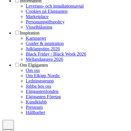
Information
Leverans- och installationsavtal
Cookies på Elgiganten
Marketplace
Personuppgiftspolicy
Visselblåsning
Inspiration
Kampanjer
Guider & inspiration
Julklappstips 2026
Black Friday / Black Week 2026
Mellandagsrea 2026
Om Elgiganten
Om oss
Om Elkjøp Nordic
Ledningsgrupp
Jobba hos oss
Elgigantenfonden
Elgiganten Företag
Kundklubb
Pressrum
Hållbarhet