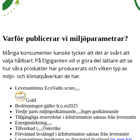
Varför publicerar vi miljöparametrar?
Många konsumenter kanske tycker att det är svårt att
välja hållbart. På Elgiganten vill vi göra det lättare att se
hur våra produkter har producerats och vilken typ av
miljö- och klimatpåverkan de har.
Leverantörens EcoVadis score
Gold
Bedömningen gäller fr.o.m
2025
Tredje parts miljögodkännande
Inget godkännande
Tillgängliga reservdelar i år
Information saknas från leverantör
Energimärkning
Tillverkad i
Österrike
Förväntad livslängd i år
Information saknas från leverantör
Leverantörens beräkning av förväntad livslängd,
läs mer här