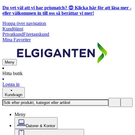
Du vet väl att vi har prismatch? 😍
Klicka här för att läsa mer
-
eller välkommen in till oss så berättar vi mer!
Hoppa över navigation
Kundtjänst
Privatkund
Företagskund
Mina Favoriter
Meny
Hitta butik
Logga in
Kundvagn
Meny
Datorer & Kontor