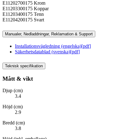
E11202700175 Krom
E11203300175 Koppar
E11203400175 Tenn
E11204200175 Svart
Manualer, Nedladdningar, Reklamation & Support
Installationsvägledning (engelska)
[
pdf
]
Säkerhetsdatablad (svenska)
[
pdf
]
Teknisk specifikation
Mått & vikt
Djup (cm)
3.4
Höjd (cm)
2.9
Bredd (cm)
3.8
Höjd (inkl. emballage)