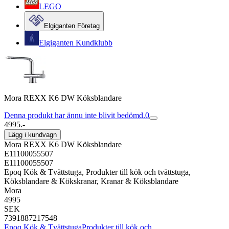
LEGO
Elgiganten Företag
Elgiganten Kundklubb
Mora REXX K6 DW Köksblandare
Denna produkt har ännu inte blivit bedömd.
0
4995.-
Lägg i kundvagn
Mora REXX K6 DW Köksblandare
E11100055507
E11100055507
Epoq Kök & Tvättstuga, Produkter till kök och tvättstuga,
Köksblandare & Kökskranar, Kranar & Köksblandare
Mora
4995
SEK
7391887217548
Epoq Kök & Tvättstuga
Produkter till kök och