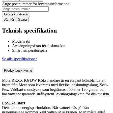
Ange postnummer för leveransinformation
Lägg i kundvagn
Jämför
Spara
Teknisk specifikation
Modern stil
Avstängningskran för diskmaskin
Smart temperaturspärr
Se alla specifikationer
Produktbeskrivning
Mora REXX K6 DW Köksblandare är en elegant köksblandare i
krom från Mora som levereras med flexibel anslutningsslang, Soft-
Pex. Vridbart munstycke som begränsas i 60 eller 120 grader och
har vattenbesparande strålsystem. Avstängningskran för diskmaskin.
ESS/Kallstart
Detta är en energisparfunktion. När vattnet slås på från
ursprungsläge kommer kallt vatten ut ur kranen. Man måste alltså