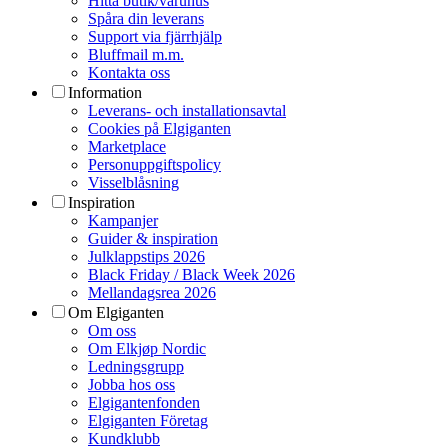
Hitta butik/varuhus
Spåra din leverans
Support via fjärrhjälp
Bluffmail m.m.
Kontakta oss
Information
Leverans- och installationsavtal
Cookies på Elgiganten
Marketplace
Personuppgiftspolicy
Visselblåsning
Inspiration
Kampanjer
Guider & inspiration
Julklappstips 2026
Black Friday / Black Week 2026
Mellandagsrea 2026
Om Elgiganten
Om oss
Om Elkjøp Nordic
Ledningsgrupp
Jobba hos oss
Elgigantenfonden
Elgiganten Företag
Kundklubb