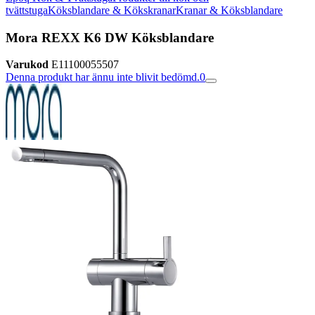
tvättstuga
Köksblandare & Kökskranar
Kranar & Köksblandare
Mora REXX K6 DW Köksblandare
Varukod
E11100055507
Denna produkt har ännu inte blivit bedömd.
0