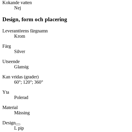
Kokande vatten
Nej
Design, form och placering
Leverantörens färgnamn
Krom
Färg
Silver
Utseende
Glansig
Kan vridas (grader)
60°; 120°; 360°
Yta
Polerad
Material
Mässing
Design
L pip