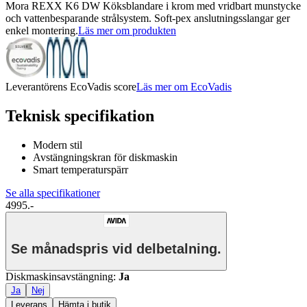
Mora REXX K6 DW Köksblandare i krom med vridbart munstycke
och vattenbesparande strålsystem. Soft-pex anslutningsslangar ger
enkel montering.
Läs mer om produkten
Leverantörens EcoVadis score
Läs mer om EcoVadis
Teknisk specifikation
Modern stil
Avstängningskran för diskmaskin
Smart temperaturspärr
Se alla specifikationer
4995.-
Se månadspris vid delbetalning.
Diskmaskinsavstängning
:
Ja
Ja
Nej
Leverans
Hämta i butik