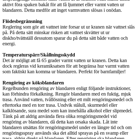
aktivt föra spaken bakåt för att få ljummet eller varmt vatten ur
blandaren. Detta medför att inget varmvatten slösas i onödan.
Flödesbegränsning
Reglering som gör att vattnet inte forsar ut ur kranen när vattnet slås
på. På detta sätt minskar risken att vattnet skvätter ut ur
diskho/tvättställ dessutom sparar du på detta sätt både vatten och
energi.
Temperaturspärr/Skållningsskydd
Det är möjligt att få 65 grader varmt vatten ur kranen. Detta kan
dock regleras vid keramiksatsen för att begränsa hur varmt vatten
som faktiskt kan komma ur blandaren. Perfekt för barnfamiljer!
Rengöring
av köksblandaren
Regelbunden rengöring av blandaren enligt följande instruktioner,
kan förhindra förkalkning. Rengör blandaren med en fuktig, mjuk
trasa. Använd vatten, tvållösning eller ett milt rengöringsmedel och
eftertorka med en torr trasa. Undvik stålull, skurmedel eller
kalklösande, sura medel som kan innehålla alkohol eller slipmedel.
Tänk på att aldrig använda flera olika rengöringsmedel vid
rengöring av blandaren, då detta kan orsaka skada. Låt inte
blandaren utsättas för rengöringsmedel under en längre tid och om
rengöringsspray används ska det alltid sprayas på en svamp eller
trasa, aldrig direkt på blandaren. Efter rengöring ska blandaren