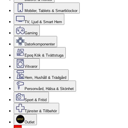
Mobiler, Tablets & Smartklockor
TV, Ljud & Smart Hem
Gaming
Datorkomponenter
Epoq Kök & Tvättstuga
Vitvaror
Hem, Hushåll & Trädgård
Personvård, Hälsa & Skönhet
Sport & Fritid
Tjänster & Tillbehör
Outlet