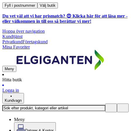
Fyll i postnummer
Välj butik
Du vet väl att vi har prismatch? 😍
Klicka här för att läsa mer
-
eller välkommen in till oss så berättar vi mer!
Hoppa över navigation
Kundtjänst
Privatkund
Företagskund
Mina Favoriter
Meny
Hitta butik
Logga in
Kundvagn
Meny
Datorer & Kontor