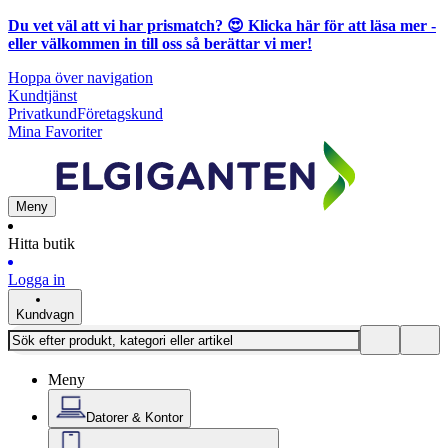
Du vet väl att vi har prismatch? 😍
Klicka här för att läsa mer
-
eller välkommen in till oss så berättar vi mer!
Hoppa över navigation
Kundtjänst
Privatkund
Företagskund
Mina Favoriter
Meny
Hitta butik
Logga in
Kundvagn
Meny
Datorer & Kontor