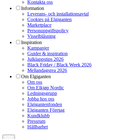
Kontakta oss
Information
Leverans- och installationsavtal
Cookies på Elgiganten
Marketplace
Personuppgiftspolicy
Visselblåsning
Inspiration
Kampanjer
Guider & inspiration
Julklappstips 2026
Black Friday / Black Week 2026
Mellandagsrea 2026
Om Elgiganten
Om oss
Om Elkjøp Nordic
Ledningsgrupp
Jobba hos oss
Elgigantenfonden
Elgiganten Företag
Kundklubb
Pressrum
Hållbarhet