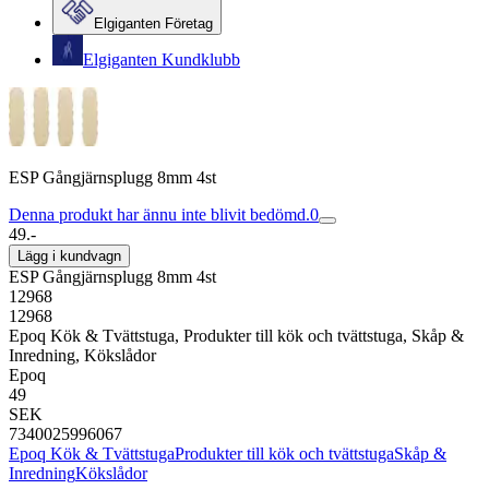
Elgiganten Företag
Elgiganten Kundklubb
ESP Gångjärnsplugg 8mm 4st
Denna produkt har ännu inte blivit bedömd.
0
49.-
Lägg i kundvagn
ESP Gångjärnsplugg 8mm 4st
12968
12968
Epoq Kök & Tvättstuga, Produkter till kök och tvättstuga, Skåp &
Inredning, Kökslådor
Epoq
49
SEK
7340025996067
Epoq Kök & Tvättstuga
Produkter till kök och tvättstuga
Skåp &
Inredning
Kökslådor