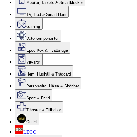
Mobiler, Tablets & Smartklockor
TV, Ljud & Smart Hem
Gaming
Datorkomponenter
Epoq Kök & Tvättstuga
Vitvaror
Hem, Hushåll & Trädgård
Personvård, Hälsa & Skönhet
Sport & Fritid
Tjänster & Tillbehör
Outlet
LEGO