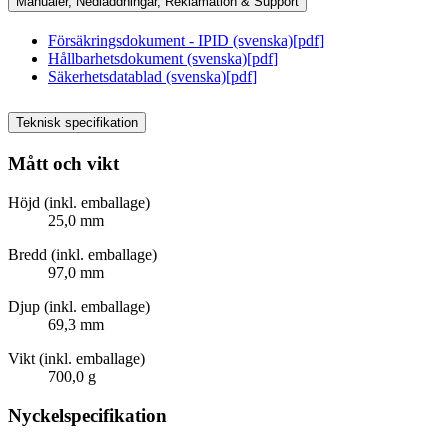
Manualer, Nedladdningar, Reklamation & Support
Försäkringsdokument - IPID (svenska)
[
pdf
]
Hållbarhetsdokument (svenska)
[
pdf
]
Säkerhetsdatablad (svenska)
[
pdf
]
Teknisk specifikation
Mått och vikt
Höjd (inkl. emballage)
25,0 mm
Bredd (inkl. emballage)
97,0 mm
Djup (inkl. emballage)
69,3 mm
Vikt (inkl. emballage)
700,0 g
Nyckelspecifikation