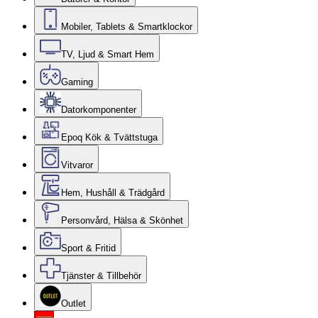
Mobiler, Tablets & Smartklockor
TV, Ljud & Smart Hem
Gaming
Datorkomponenter
Epoq Kök & Tvättstuga
Vitvaror
Hem, Hushåll & Trädgård
Personvård, Hälsa & Skönhet
Sport & Fritid
Tjänster & Tillbehör
Outlet