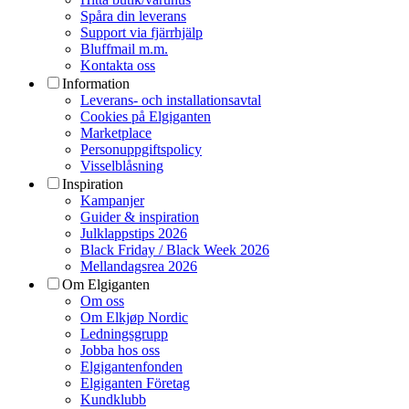
Spåra din leverans
Support via fjärrhjälp
Bluffmail m.m.
Kontakta oss
Information
Leverans- och installationsavtal
Cookies på Elgiganten
Marketplace
Personuppgiftspolicy
Visselblåsning
Inspiration
Kampanjer
Guider & inspiration
Julklappstips 2026
Black Friday / Black Week 2026
Mellandagsrea 2026
Om Elgiganten
Om oss
Om Elkjøp Nordic
Ledningsgrupp
Jobba hos oss
Elgigantenfonden
Elgiganten Företag
Kundklubb