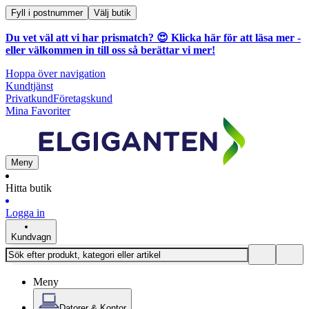
Fyll i postnummer
Välj butik
Du vet väl att vi har prismatch? 😍
Klicka här för att läsa mer
-
eller välkommen in till oss så berättar vi mer!
Hoppa över navigation
Kundtjänst
Privatkund
Företagskund
Mina Favoriter
Meny
Hitta butik
Logga in
Kundvagn
Meny
Datorer & Kontor