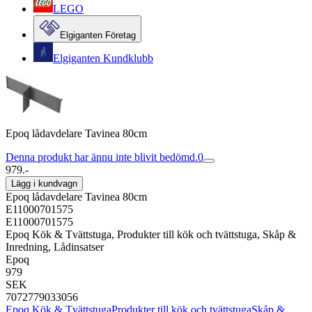
LEGO
Elgiganten Företag
Elgiganten Kundklubb
Epoq lådavdelare Tavinea 80cm
Denna produkt har ännu inte blivit bedömd.
0
979.-
Lägg i kundvagn
Epoq lådavdelare Tavinea 80cm
E11000701575
E11000701575
Epoq Kök & Tvättstuga, Produkter till kök och tvättstuga, Skåp &
Inredning, Lådinsatser
Epoq
979
SEK
7072779033056
Epoq Kök & Tvättstuga
Produkter till kök och tvättstuga
Skåp &