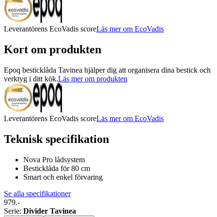
Leverantörens EcoVadis score
Läs mer om EcoVadis
Kort om produkten
Epoq besticklåda Tavinea hjälper dig att organisera dina bestick och
verktyg i ditt kök.
Läs mer om produkten
Leverantörens EcoVadis score
Läs mer om EcoVadis
Teknisk specifikation
Nova Pro lådsystem
Besticklåda för 80 cm
Smart och enkel förvaring
Se alla specifikationer
979.-
Serie
:
Divider Tavinea