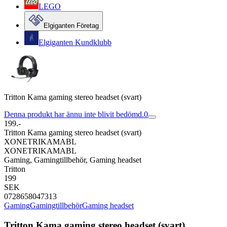
LEGO
Elgiganten Företag
Elgiganten Kundklubb
Tritton Kama gaming stereo headset (svart)
Denna produkt har ännu inte blivit bedömd.
0
199.-
Tritton Kama gaming stereo headset (svart)
XONETRIKAMABL
XONETRIKAMABL
Gaming, Gamingtillbehör, Gaming headset
Tritton
199
SEK
0728658047313
Gaming
Gamingtillbehör
Gaming headset
Tritton Kama gaming stereo headset (svart)