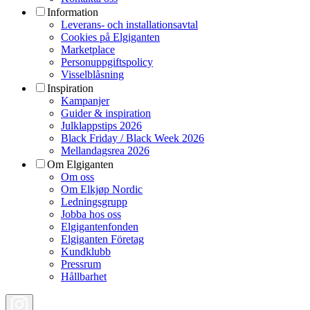
Information
Leverans- och installationsavtal
Cookies på Elgiganten
Marketplace
Personuppgiftspolicy
Visselblåsning
Inspiration
Kampanjer
Guider & inspiration
Julklappstips 2026
Black Friday / Black Week 2026
Mellandagsrea 2026
Om Elgiganten
Om oss
Om Elkjøp Nordic
Ledningsgrupp
Jobba hos oss
Elgigantenfonden
Elgiganten Företag
Kundklubb
Pressrum
Hållbarhet