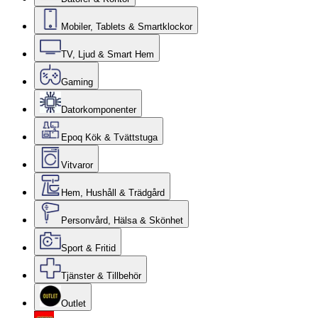
Mobiler, Tablets & Smartklockor
TV, Ljud & Smart Hem
Gaming
Datorkomponenter
Epoq Kök & Tvättstuga
Vitvaror
Hem, Hushåll & Trädgård
Personvård, Hälsa & Skönhet
Sport & Fritid
Tjänster & Tillbehör
Outlet