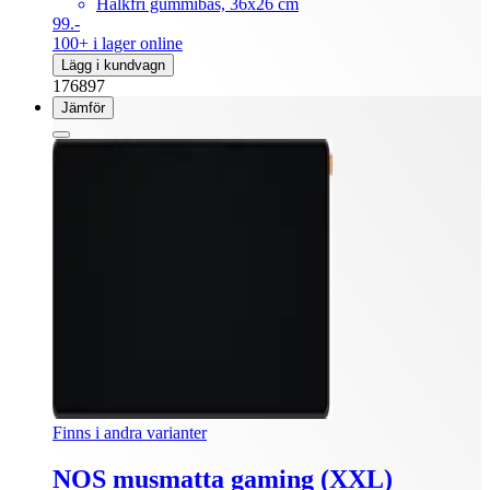
Halkfri gummibas, 36x26 cm
99.-
100+ i lager online
Lägg i kundvagn
176897
Jämför
Finns i andra varianter
NOS musmatta gaming (XXL)