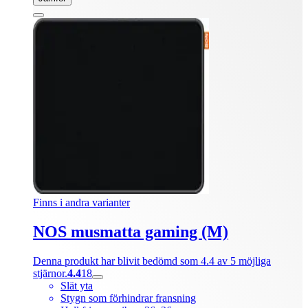
Finns i andra varianter
NOS musmatta gaming (M)
Denna produkt har blivit bedömd som 4.4 av 5 möjliga
stjärnor.
4.4
18
Slät yta
Stygn som förhindrar fransning