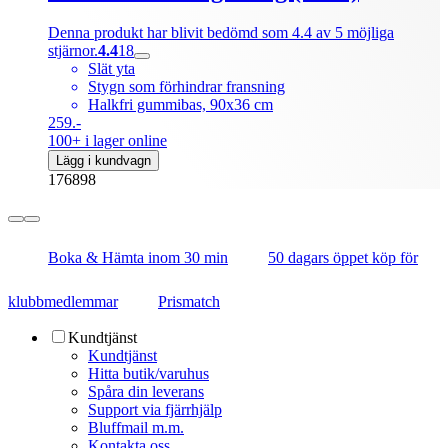
Denna produkt har blivit bedömd som 4.4 av 5 möjliga
stjärnor.
4.4
18
Slät yta
Stygn som förhindrar fransning
Halkfri gummibas, 90x36 cm
259.-
100+ i lager online
Lägg i kundvagn
176898
Boka & Hämta inom 30 min
50 dagars öppet köp för
klubbmedlemmar
Prismatch
Kundtjänst
Kundtjänst
Hitta butik/varuhus
Spåra din leverans
Support via fjärrhjälp
Bluffmail m.m.
Kontakta oss