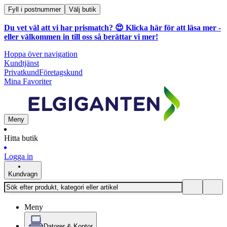
Fyll i postnummer
Välj butik
Du vet väl att vi har prismatch? 😍
Klicka här för att läsa mer
-
eller välkommen in till oss så berättar vi mer!
Hoppa över navigation
Kundtjänst
Privatkund
Företagskund
Mina Favoriter
Meny
Hitta butik
Logga in
Kundvagn
Meny
Datorer & Kontor