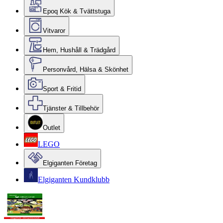
Epoq Kök & Tvättstuga
Vitvaror
Hem, Hushåll & Trädgård
Personvård, Hälsa & Skönhet
Sport & Fritid
Tjänster & Tillbehör
Outlet
LEGO
Elgiganten Företag
Elgiganten Kundklubb