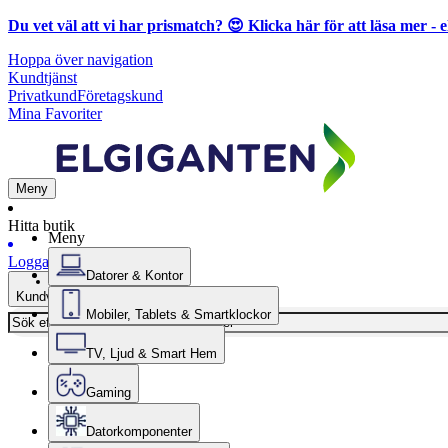
Du vet väl att vi har prismatch? 😍
Klicka här för att läsa mer
- e
Hoppa över navigation
Kundtjänst
Privatkund
Företagskund
Mina Favoriter
Meny
Hitta butik
Meny
Logga in
Datorer & Kontor
Kundvagn
Mobiler, Tablets & Smartklockor
TV, Ljud & Smart Hem
Gaming
Datorkomponenter