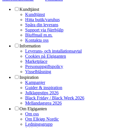
Kundtjänst
Kundtjänst
Hitta butik/varuhus
Spåra din leverans
Support via fjärrhjälp
Bluffmail m.m.
Kontakta oss
Information
Leverans- och installationsavtal
Cookies på Elgiganten
Marketplace
Personuppgiftspolicy
Visselblåsning
Inspiration
Kampanjer
Guider & inspiration
Julklappstips 2026
Black Friday / Black Week 2026
Mellandagsrea 2026
Om Elgiganten
Om oss
Om Elkjøp Nordic
Ledningsgrupp