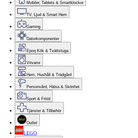
Mobiler, Tablets & Smartklockor
TV, Ljud & Smart Hem
Gaming
Datorkomponenter
Epoq Kök & Tvättstuga
Vitvaror
Hem, Hushåll & Trädgård
Personvård, Hälsa & Skönhet
Sport & Fritid
Tjänster & Tillbehör
Outlet
LEGO