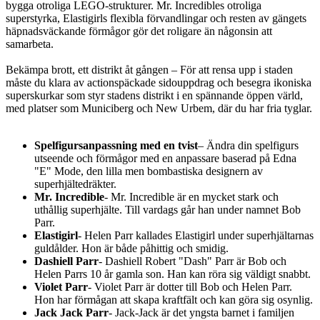
bygga otroliga LEGO-strukturer. Mr. Incredibles otroliga
superstyrka, Elastigirls flexibla förvandlingar och resten av gängets
häpnadsväckande förmågor gör det roligare än någonsin att
samarbeta.
Bekämpa brott, ett distrikt åt gången – För att rensa upp i staden
måste du klara av actionspäckade sidouppdrag och besegra ikoniska
superskurkar som styr stadens distrikt i en spännande öppen värld,
med platser som Municiberg och New Urbem, där du har fria tyglar.
Spelfigursanpassning med en tvist
– Ändra din spelfigurs
utseende och förmågor med en anpassare baserad på Edna
"E" Mode, den lilla men bombastiska designern av
superhjältedräkter.
Mr. Incredible
- Mr. Incredible är en mycket stark och
uthållig superhjälte. Till vardags går han under namnet Bob
Parr.
Elastigirl
- Helen Parr kallades Elastigirl under superhjältarnas
guldålder. Hon är både påhittig och smidig.
Dashiell Parr
- Dashiell Robert "Dash" Parr är Bob och
Helen Parrs 10 år gamla son. Han kan röra sig väldigt snabbt.
Violet Parr
- Violet Parr är dotter till Bob och Helen Parr.
Hon har förmågan att skapa kraftfält och kan göra sig osynlig.
Jack Jack Parr
- Jack-Jack är det yngsta barnet i familjen