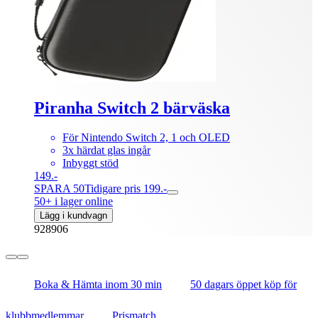
Piranha Switch 2 bärväska
För Nintendo Switch 2, 1 och OLED
3x härdat glas ingår
Inbyggt stöd
149.-
SPARA 50
Tidigare pris 199.-
50+ i lager online
Lägg i kundvagn
928906
Boka & Hämta inom 30 min
50 dagars öppet köp för
klubbmedlemmar
Prismatch