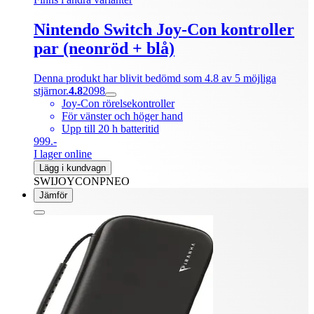
Nintendo Switch Joy-Con kontroller
par (neonröd + blå)
Denna produkt har blivit bedömd som 4.8 av 5 möjliga
stjärnor.
4.8
2098
Joy-Con rörelsekontroller
För vänster och höger hand
Upp till 20 h batteritid
999.-
I lager online
Lägg i kundvagn
SWIJOYCONPNEO
Jämför