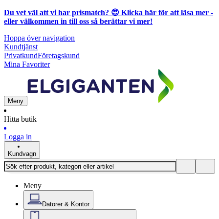
Du vet väl att vi har prismatch? 😍
Klicka här för att läsa mer
-
eller välkommen in till oss så berättar vi mer!
Hoppa över navigation
Kundtjänst
Privatkund
Företagskund
Mina Favoriter
Meny
Hitta butik
Logga in
Kundvagn
Meny
Datorer & Kontor