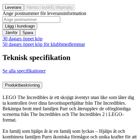
Leverans
Hämta i butik
Ej tillgänglig
Ange postnummer för leveransinformation
Lägg i kundvagn
Jämför
Spara
30 dagars öppet köp
50 dagars öppet köp för klubbmedlemmar
Teknisk specifikation
Se alla specifikationer
Produktbeskrivning
LEGO The Incredibles är ett skojigt äventyr utan like som låter dig
ta kontrollen över dina favoritsuperhjältar från The Incredibles.
Bekämpa brott med familjen Parr och återupplev de oförglömliga
scenerna från The Incredibles och The Incredibles 2 i LEGO-
format.
En familj som hjälps åt är en familj som lyckas – Hjälps åt och
kombinera familjen Parrs ikoniska förmågor och unika krafter för att