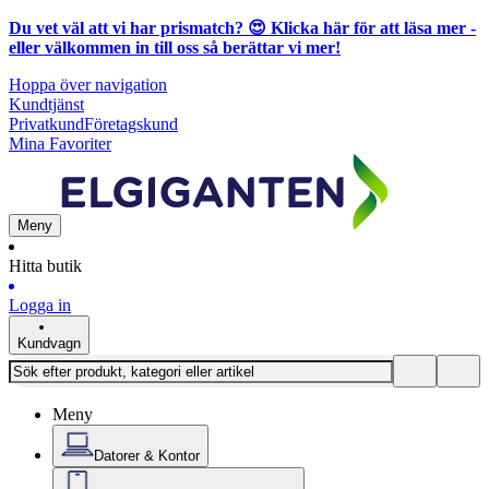
Du vet väl att vi har prismatch? 😍
Klicka här för att läsa mer
-
eller välkommen in till oss så berättar vi mer!
Hoppa över navigation
Kundtjänst
Privatkund
Företagskund
Mina Favoriter
Meny
Hitta butik
Logga in
Kundvagn
Meny
Datorer & Kontor