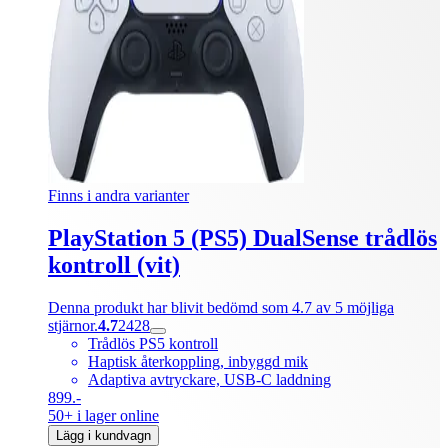
Finns i andra varianter
PlayStation 5 (PS5) DualSense trådlös
kontroll (vit)
Denna produkt har blivit bedömd som 4.7 av 5 möjliga
stjärnor.
4.7
2428
Trådlös PS5 kontroll
Haptisk återkoppling, inbyggd mik
Adaptiva avtryckare, USB-C laddning
899.-
50+ i lager online
Lägg i kundvagn