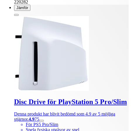
220282
Jämför
Disc Drive för PlayStation 5 Pro/Slim
Denna produkt har blivit bedömd som 4.9 av 5 möjliga
stjärnor.
4.9
75
För PS5 Pro/Slim
Spela fysiska utgåvor av spel