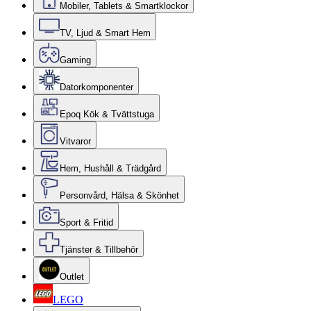
Mobiler, Tablets & Smartklockor
TV, Ljud & Smart Hem
Gaming
Datorkomponenter
Epoq Kök & Tvättstuga
Vitvaror
Hem, Hushåll & Trädgård
Personvård, Hälsa & Skönhet
Sport & Fritid
Tjänster & Tillbehör
Outlet
LEGO