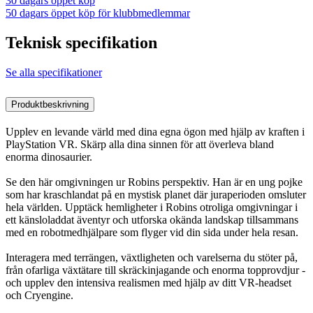
30 dagars öppet köp
50 dagars öppet köp för klubbmedlemmar
Teknisk specifikation
Se alla specifikationer
Produktbeskrivning
Upplev en levande värld med dina egna ögon med hjälp av kraften i
PlayStation VR. Skärp alla dina sinnen för att överleva bland
enorma dinosaurier.
Se den här omgivningen ur Robins perspektiv. Han är en ung pojke
som har kraschlandat på en mystisk planet där juraperioden omsluter
hela världen. Upptäck hemligheter i Robins otroliga omgivningar i
ett känsloladdat äventyr och utforska okända landskap tillsammans
med en robotmedhjälpare som flyger vid din sida under hela resan.
Interagera med terrängen, växtligheten och varelserna du stöter på,
från ofarliga växtätare till skräckinjagande och enorma topprovdjur -
och upplev den intensiva realismen med hjälp av ditt VR-headset
och Cryengine.