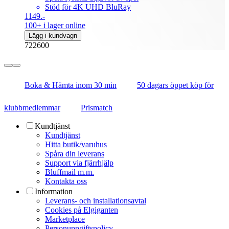
Stöd för 4K UHD BluRay
1149.-
100+ i lager online
Lägg i kundvagn
722600
Boka & Hämta inom 30 min
50 dagars öppet köp för
klubbmedlemmar
Prismatch
Kundtjänst
Kundtjänst
Hitta butik/varuhus
Spåra din leverans
Support via fjärrhjälp
Bluffmail m.m.
Kontakta oss
Information
Leverans- och installationsavtal
Cookies på Elgiganten
Marketplace
Personuppgiftspolicy