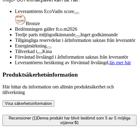
Leverantörens EcoVadis score
Bronze
Bedömningen gäller fr.o.m
2026
Tredje parts miljögodkännande
Inget godkännande
Tillgängliga reservdelar i år
Information saknas från leverantör
Energimärkning
Tillverkad i
Kina
Förväntad livslängd i år
Information saknas från leverantör
Leverantörens beräkning av förväntad livslängd,
läs mer här
Produktsäkerhetsinformation
Här hittar du information om allmän produktsäkerhet och
tillverkning
Visa säkerhetsinformation
Recensioner (1)
Denna produkt har blivit bedömd som 5 av 5 möjliga
stjärnor.
5
1