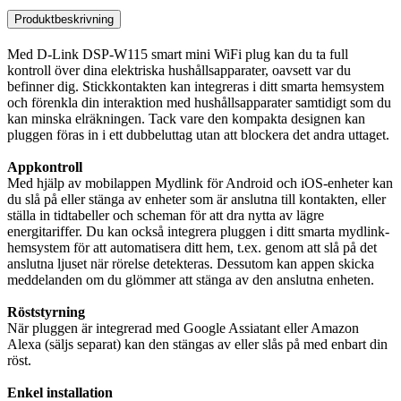
Produktbeskrivning
Med D-Link DSP-W115 smart mini WiFi plug kan du ta full
kontroll över dina elektriska hushållsapparater, oavsett var du
befinner dig. Stickkontakten kan integreras i ditt smarta hemsystem
och förenkla din interaktion med hushållsapparater samtidigt som du
kan minska elräkningen. Tack vare den kompakta designen kan
pluggen föras in i ett dubbeluttag utan att blockera det andra uttaget.
Appkontroll
Med hjälp av mobilappen Mydlink för Android och iOS-enheter kan
du slå på eller stänga av enheter som är anslutna till kontakten, eller
ställa in tidtabeller och scheman för att dra nytta av lägre
energitariffer. Du kan också integrera pluggen i ditt smarta mydlink-
hemsystem för att automatisera ditt hem, t.ex. genom att slå på det
anslutna ljuset när rörelse detekteras. Dessutom kan appen skicka
meddelanden om du glömmer att stänga av den anslutna enheten.
Röststyrning
När pluggen är integrerad med Google Assiatant eller Amazon
Alexa (säljs separat) kan den stängas av eller slås på med enbart din
röst.
Enkel installation