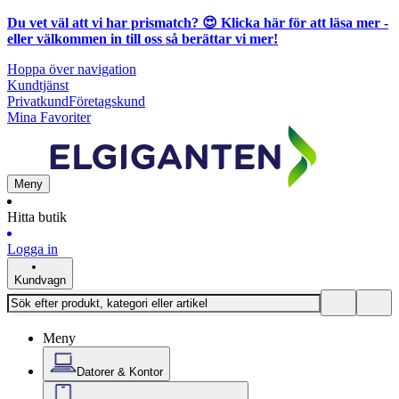
Du vet väl att vi har prismatch? 😍
Klicka här för att läsa mer
-
eller välkommen in till oss så berättar vi mer!
Hoppa över navigation
Kundtjänst
Privatkund
Företagskund
Mina Favoriter
Meny
Hitta butik
Logga in
Kundvagn
Meny
Datorer & Kontor