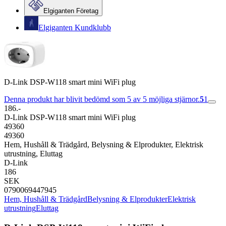
Elgiganten Företag
Elgiganten Kundklubb
D-Link DSP-W118 smart mini WiFi plug
Denna produkt har blivit bedömd som 5 av 5 möjliga stjärnor.
5
1
186.-
D-Link DSP-W118 smart mini WiFi plug
49360
49360
Hem, Hushåll & Trädgård, Belysning & Elprodukter, Elektrisk
utrustning, Eluttag
D-Link
186
SEK
0790069447945
Hem, Hushåll & Trädgård
Belysning & Elprodukter
Elektrisk
utrustning
Eluttag