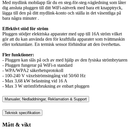
Med mydlink mobilapp får du en steg-för-steg-vägledning som låter
dig ansluta pluggen till ditt WiFi-nätverk med bara ett knapptryck,
lägga till den på ditt mydlink-konto och ställa in det väsentliga på
bara några minuter .
Effektivt stöd för ström
Pluggen stödjer elektriska apparater med upp till 16A ström vilket
gör att du kan använda den för kraftfulla apparater som tvättmaskin
eller torktumlare. En termisk sensor förhindrar att den överhettas.
Fler funktioner:
- Pluggen kan slås på och av med hjälp av den fysiska strömbrytaren
- Pluggen fungerar på WiFi-n standard
- WPA/WPA2 säkerhetsprotokoll
- 100-240 V växelströmsingång vid 50/60 Hz
- Max 3,68 kW belastning vid 16 A
- Max 3 W strömförbrukning av enbart pluggen
Manualer, Nedladdningar, Reklamation & Support
Teknisk specifikation
Mått & vikt