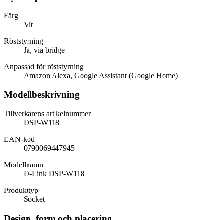
Färg
Vit
Röststyrning
Ja, via bridge
Anpassad för röststyrning
Amazon Alexa, Google Assistant (Google Home)
Modellbeskrivning
Tillverkarens artikelnummer
DSP-W118
EAN-kod
0790069447945
Modellnamn
D-Link DSP-W118
Produkttyp
Socket
Design, form och placering