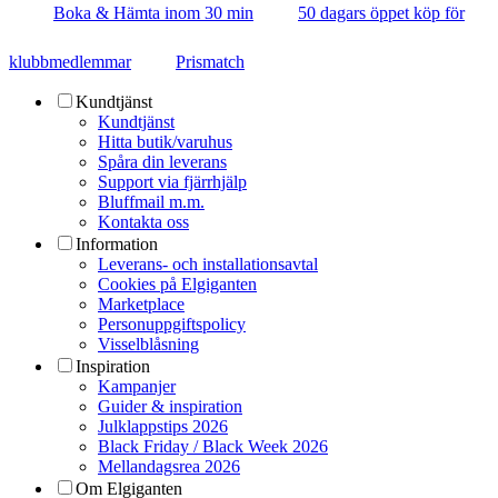
Boka & Hämta inom 30 min
50 dagars öppet köp för
klubbmedlemmar
Prismatch
Kundtjänst
Kundtjänst
Hitta butik/varuhus
Spåra din leverans
Support via fjärrhjälp
Bluffmail m.m.
Kontakta oss
Information
Leverans- och installationsavtal
Cookies på Elgiganten
Marketplace
Personuppgiftspolicy
Visselblåsning
Inspiration
Kampanjer
Guider & inspiration
Julklappstips 2026
Black Friday / Black Week 2026
Mellandagsrea 2026
Om Elgiganten