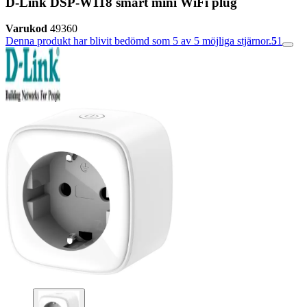
D-Link DSP-W118 smart mini WiFi plug
Varukod
49360
Denna produkt har blivit bedömd som 5 av 5 möjliga stjärnor.
5
1