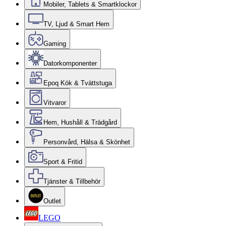
Mobiler, Tablets & Smartklockor
TV, Ljud & Smart Hem
Gaming
Datorkomponenter
Epoq Kök & Tvättstuga
Vitvaror
Hem, Hushåll & Trädgård
Personvård, Hälsa & Skönhet
Sport & Fritid
Tjänster & Tillbehör
Outlet
LEGO