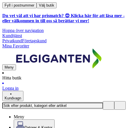
Fyll i postnummer
Välj butik
Du vet väl att vi har prismatch? 😍
Klicka här för att läsa mer
-
eller välkommen in till oss så berättar vi mer!
Hoppa över navigation
Kundtjänst
Privatkund
Företagskund
Mina Favoriter
Meny
Hitta butik
Logga in
Kundvagn
Meny
Datorer & Kontor