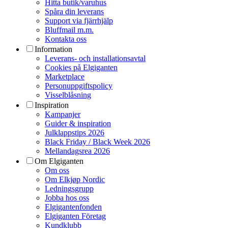
Hitta butik/varuhus
Spåra din leverans
Support via fjärrhjälp
Bluffmail m.m.
Kontakta oss
Information
Leverans- och installationsavtal
Cookies på Elgiganten
Marketplace
Personuppgiftspolicy
Visselblåsning
Inspiration
Kampanjer
Guider & inspiration
Julklappstips 2026
Black Friday / Black Week 2026
Mellandagsrea 2026
Om Elgiganten
Om oss
Om Elkjøp Nordic
Ledningsgrupp
Jobba hos oss
Elgigantenfonden
Elgiganten Företag
Kundklubb