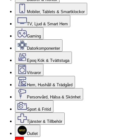
Mobiler, Tablets & Smartklockor
TV, Ljud & Smart Hem
Gaming
Datorkomponenter
Epoq Kök & Tvättstuga
Vitvaror
Hem, Hushåll & Trädgård
Personvård, Hälsa & Skönhet
Sport & Fritid
Tjänster & Tillbehör
Outlet