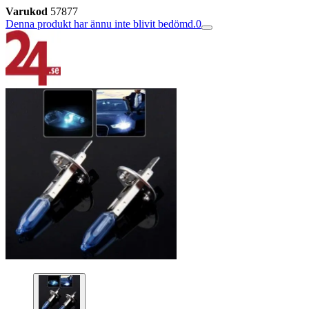
Varukod
57877
Denna produkt har ännu inte blivit bedömd.
0