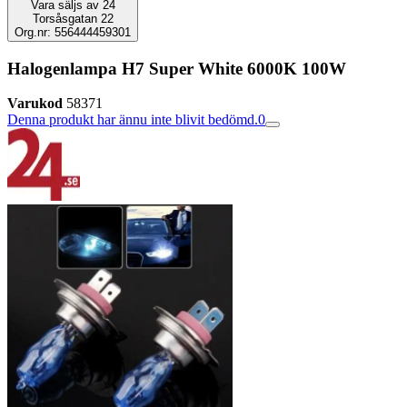
Vara säljs av
24
Torsåsgatan 22
Org.nr: 556444459301
Halogenlampa H7 Super White 6000K 100W
Varukod
58371
Denna produkt har ännu inte blivit bedömd.
0