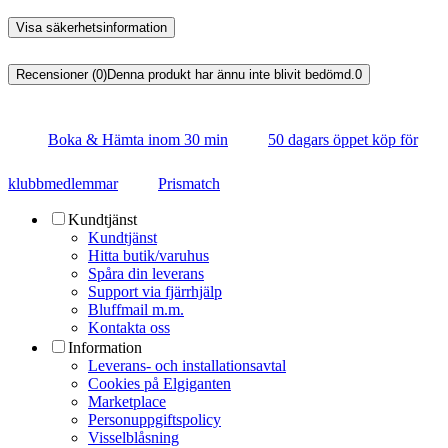
Visa säkerhetsinformation
Recensioner (0)
Denna produkt har ännu inte blivit bedömd.
0
Boka & Hämta inom 30 min
50 dagars öppet köp för
klubbmedlemmar
Prismatch
Kundtjänst
Kundtjänst
Hitta butik/varuhus
Spåra din leverans
Support via fjärrhjälp
Bluffmail m.m.
Kontakta oss
Information
Leverans- och installationsavtal
Cookies på Elgiganten
Marketplace
Personuppgiftspolicy
Visselblåsning