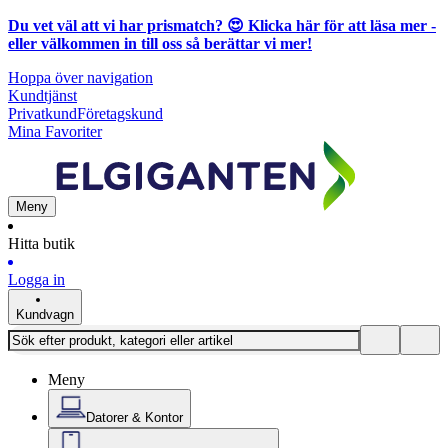
Du vet väl att vi har prismatch? 😍
Klicka här för att läsa mer
-
eller välkommen in till oss så berättar vi mer!
Hoppa över navigation
Kundtjänst
Privatkund
Företagskund
Mina Favoriter
Meny
Hitta butik
Logga in
Kundvagn
Meny
Datorer & Kontor