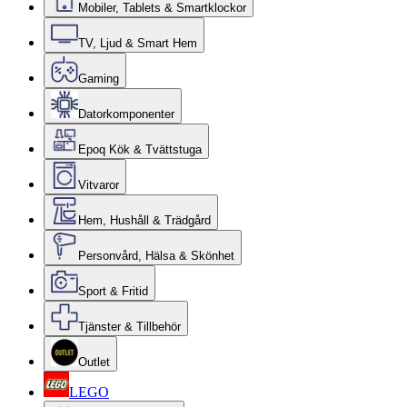
Mobiler, Tablets & Smartklockor
TV, Ljud & Smart Hem
Gaming
Datorkomponenter
Epoq Kök & Tvättstuga
Vitvaror
Hem, Hushåll & Trädgård
Personvård, Hälsa & Skönhet
Sport & Fritid
Tjänster & Tillbehör
Outlet
LEGO