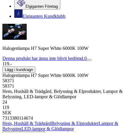
Elgiganten Företag
Elgiganten Kundklubb
Halogenlampa H7 Super White 6000K 100W
Denna produkt har ännu inte blivit bedömd.
0
119.-
Lägg i kundvagn
Halogenlampa H7 Super White 6000K 100W
58371
58371
Hem, Hushåll & Trädgård, Belysning & Elprodukter, Lampor &
Belysning, LED-lampor & Glödlampor
24
119
SEK
7313380114674
Hem, Hushåll & Trädgård
Belysning & Elprodukter
Lampor &
Belysning
LED-lampor & Glödlampor