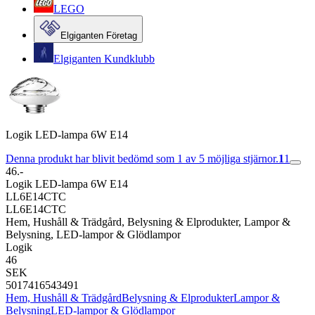
LEGO
Elgiganten Företag
Elgiganten Kundklubb
Logik LED-lampa 6W E14
Denna produkt har blivit bedömd som 1 av 5 möjliga stjärnor.
1
1
46.-
Logik LED-lampa 6W E14
LL6E14CTC
LL6E14CTC
Hem, Hushåll & Trädgård, Belysning & Elprodukter, Lampor &
Belysning, LED-lampor & Glödlampor
Logik
46
SEK
5017416543491
Hem, Hushåll & Trädgård
Belysning & Elprodukter
Lampor &
Belysning
LED-lampor & Glödlampor