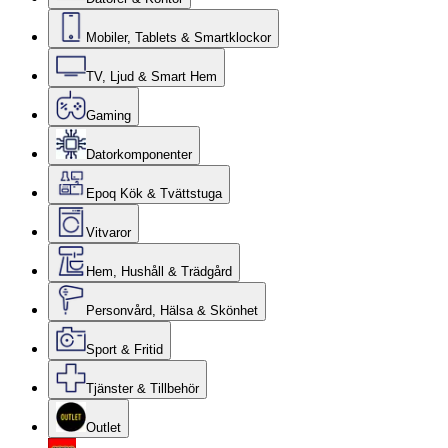
Mobiler, Tablets & Smartklockor
TV, Ljud & Smart Hem
Gaming
Datorkomponenter
Epoq Kök & Tvättstuga
Vitvaror
Hem, Hushåll & Trädgård
Personvård, Hälsa & Skönhet
Sport & Fritid
Tjänster & Tillbehör
Outlet