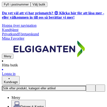
Fyll i postnummer
Välj butik
Du vet väl att vi har prismatch? 😍
Klicka här för att läsa mer
-
eller välkommen in till oss så berättar vi mer!
Hoppa över navigation
Kundtjänst
Privatkund
Företagskund
Mina Favoriter
Meny
Hitta butik
Logga in
Kundvagn
Meny
Datorer & Kontor