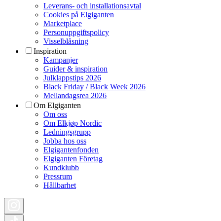
Leverans- och installationsavtal
Cookies på Elgiganten
Marketplace
Personuppgiftspolicy
Visselblåsning
Inspiration
Kampanjer
Guider & inspiration
Julklappstips 2026
Black Friday / Black Week 2026
Mellandagsrea 2026
Om Elgiganten
Om oss
Om Elkjøp Nordic
Ledningsgrupp
Jobba hos oss
Elgigantenfonden
Elgiganten Företag
Kundklubb
Pressrum
Hållbarhet