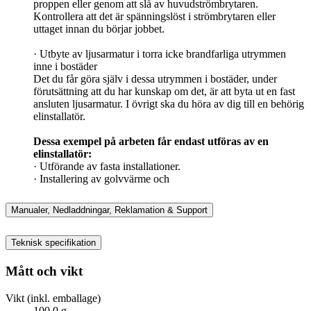
proppen eller genom att slå av huvudströmbrytaren.
Kontrollera att det är spänningslöst i strömbrytaren eller
uttaget innan du börjar jobbet.
· Utbyte av ljusarmatur i torra icke brandfarliga utrymmen
inne i bostäder
Det du får göra själv i dessa utrymmen i bostäder, under
förutsättning att du har kunskap om det, är att byta ut en fast
ansluten ljusarmatur. I övrigt ska du höra av dig till en behörig
elinstallatör.
Dessa exempel på arbeten får endast utföras av en
elinstallatör:
· Utförande av fasta installationer.
· Installering av golvvärme och
Manualer, Nedladdningar, Reklamation & Support
Teknisk specifikation
Mått och vikt
Vikt (inkl. emballage)
100,0 g