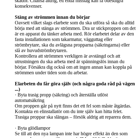
skador. Chansa aldrig, ett enda misstag kan få ödesdigra
konsekvenser.
Stäng av strömmen innan du börjar
Oavsett vilket slags elarbete som du ska utföra så ska du alltid
börja med att stänga av strömmen. Dra ur stickproppen om det
är en apparat du tänker arbeta med. Rör elarbetet delar av den
fasta installationen som takarmatur, vägguttag eller
strömbrytare, ska du avlägsna propparna (säkringarna) eller
slå av huvudströmbrytaren.
Kontrollera att strömmen verkligen är avstängd och att
utrustningen du ska arbeta med är spänningslös innan du
börjar. Försäkra dig också om att ingen annan kan koppla på
strömmen under tiden som du arbetar.
Elarbeten du får göra själv (och några goda råd på vägen
...)
· Byta trasig propp (säkring) och återställa utlöst
automatsäkring
Om proppen går på nytt finns det ett fel som måste åtgärdas.
Kontakta en elinstallatör om du inte själv kan hitta felet.
Trasiga proppar ska slängas – försök aldrig att reparera dem.
· Byta glödlampor
Se till att den nya lampan inte har högre effekt än den som