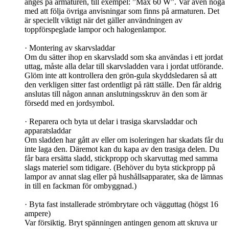
anges på armaturen, till exempel: ”Max 60 W”. Var även noga
med att följa övriga anvisningar som finns på armaturen. Det
är speciellt viktigt när det gäller användningen av
toppförspeglade lampor och halogenlampor.
· Montering av skarvsladdar
Om du sätter ihop en skarvsladd som ska användas i ett jordat
uttag, måste alla delar till skarvsladden vara i jordat utförande.
Glöm inte att kontrollera den grön-gula skyddsledaren så att
den verkligen sitter fast ordentligt på rätt ställe. Den får aldrig
anslutas till någon annan anslutningsskruv än den som är
försedd med en jordsymbol.
· Reparera och byta ut delar i trasiga skarvsladdar och
apparatsladdar
Om sladden har gått av eller om isoleringen har skadats får du
inte laga den. Däremot kan du kapa av den trasiga delen. Du
får bara ersätta sladd, stickpropp och skarvuttag med samma
slags materiel som tidigare. (Behöver du byta stickpropp på
lampor av annat slag eller på hushållsapparater, ska de lämnas
in till en fackman för ombyggnad.)
· Byta fast installerade strömbrytare och vägguttag (högst 16
ampere)
Var försiktig. Bryt spänningen antingen genom att skruva ur