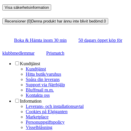
Visa säkerhetsinformation
Recensioner (0)
Denna produkt har ännu inte blivit bedömd.
0
Boka & Hämta inom 30 min
50 dagars öppet köp för
klubbmedlemmar
Prismatch
Kundtjänst
Kundtjänst
Hitta butik/varuhus
Spåra din leverans
Support via fjärrhjälp
Bluffmail m.m.
Kontakta oss
Information
Leverans- och installationsavtal
Cookies på Elgiganten
Marketplace
Personuppgiftspolicy
Visselblåsning