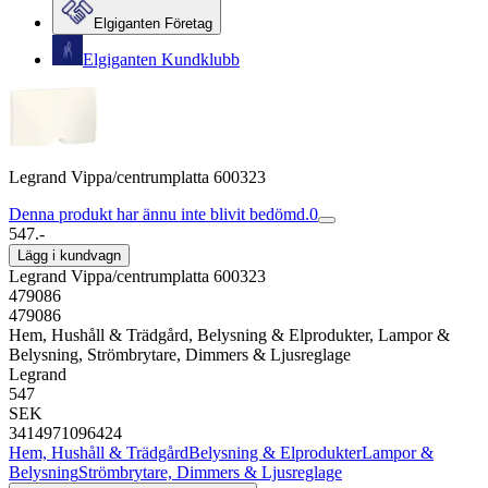
Elgiganten Företag
Elgiganten Kundklubb
Legrand Vippa/centrumplatta 600323
Denna produkt har ännu inte blivit bedömd.
0
547.-
Lägg i kundvagn
Legrand Vippa/centrumplatta 600323
479086
479086
Hem, Hushåll & Trädgård, Belysning & Elprodukter, Lampor &
Belysning, Strömbrytare, Dimmers & Ljusreglage
Legrand
547
SEK
3414971096424
Hem, Hushåll & Trädgård
Belysning & Elprodukter
Lampor &
Belysning
Strömbrytare, Dimmers & Ljusreglage