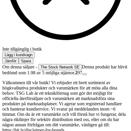
Inte tillgänglig i butik
Lägg i kundvagn
Jämför
Spara
Om denna säljare -
Denna produkt har blivit
The Stock Network SE
bedömd som 1.98 av 5 möjliga stjärnor.
2
97
Välkommen till vår butik! Vi erbjuder ett brett sortiment av
högkvalitativa produkter och varumärken för att möta alla dina
behov. TSG Lab är ett teknikföretag som gör det möjligt för
officiella återförsäljare och varumärken att marknadsföra sina
produkter på marknadsplatser. Vi agerar som registrerad handlare
och hanterar kundservice. Vi svarar på meddelanden inom ~6
timmar. Om du är ett varumärke och vill förstå hur vi fungerar, dela
några riktlinjer för selektiv distribution med oss, eller om du har
någon annan förfrågan om ditt varumärke, vänligen gå till:
https://bit.ly/disclaimer-for-brands.