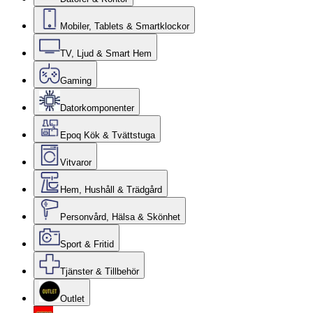
Mobiler, Tablets & Smartklockor
TV, Ljud & Smart Hem
Gaming
Datorkomponenter
Epoq Kök & Tvättstuga
Vitvaror
Hem, Hushåll & Trädgård
Personvård, Hälsa & Skönhet
Sport & Fritid
Tjänster & Tillbehör
Outlet