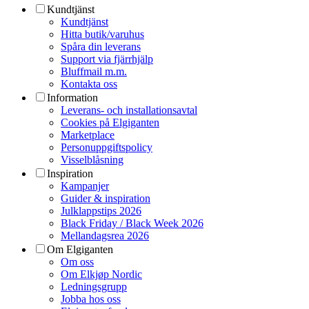
Kundtjänst
Kundtjänst
Hitta butik/varuhus
Spåra din leverans
Support via fjärrhjälp
Bluffmail m.m.
Kontakta oss
Information
Leverans- och installationsavtal
Cookies på Elgiganten
Marketplace
Personuppgiftspolicy
Visselblåsning
Inspiration
Kampanjer
Guider & inspiration
Julklappstips 2026
Black Friday / Black Week 2026
Mellandagsrea 2026
Om Elgiganten
Om oss
Om Elkjøp Nordic
Ledningsgrupp
Jobba hos oss