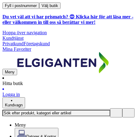
Fyll i postnummer
Välj butik
Du vet väl att vi har prismatch? 😍
Klicka här för att läsa mer
-
eller välkommen in till oss så berättar vi mer!
Hoppa över navigation
Kundtjänst
Privatkund
Företagskund
Mina Favoriter
Meny
Hitta butik
Logga in
Kundvagn
Meny
Datorer & Kontor