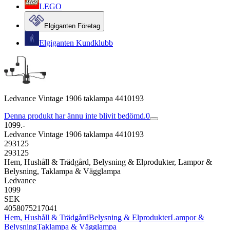
LEGO
Elgiganten Företag
Elgiganten Kundklubb
Ledvance Vintage 1906 taklampa 4410193
Denna produkt har ännu inte blivit bedömd.
0
1099.-
Ledvance Vintage 1906 taklampa 4410193
293125
293125
Hem, Hushåll & Trädgård, Belysning & Elprodukter, Lampor &
Belysning, Taklampa & Vägglampa
Ledvance
1099
SEK
4058075217041
Hem, Hushåll & Trädgård
Belysning & Elprodukter
Lampor &
Belysning
Taklampa & Vägglampa