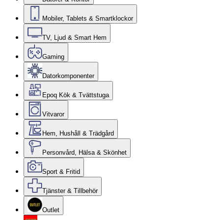
Mobiler, Tablets & Smartklockor
TV, Ljud & Smart Hem
Gaming
Datorkomponenter
Epoq Kök & Tvättstuga
Vitvaror
Hem, Hushåll & Trädgård
Personvård, Hälsa & Skönhet
Sport & Fritid
Tjänster & Tillbehör
Outlet