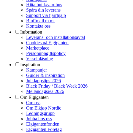
Hitta butik/varuhus
Spåra din leverans
Support via fjärrhjälp
Bluffmail m.m.
Kontakta oss
Information
Leverans- och installationsavtal
Cookies på Elgiganten
Marketplace
Personuppgiftspolicy
Visselblåsning
Inspiration
Kampanjer
Guider & inspiration
Julklappstips 2026
Black Friday / Black Week 2026
Mellandagsrea 2026
Om Elgiganten
Om oss
Om Elkjøp Nordic
Ledningsgrupp
Jobba hos oss
Elgigantenfonden
Elgiganten Företag