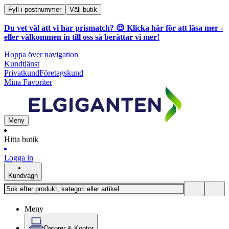
Fyll i postnummer
Välj butik
Du vet väl att vi har prismatch? 😍
Klicka här för att läsa mer
-
eller välkommen in till oss så berättar vi mer!
Hoppa över navigation
Kundtjänst
Privatkund
Företagskund
Mina Favoriter
Meny
Hitta butik
Logga in
Kundvagn
Meny
Datorer & Kontor