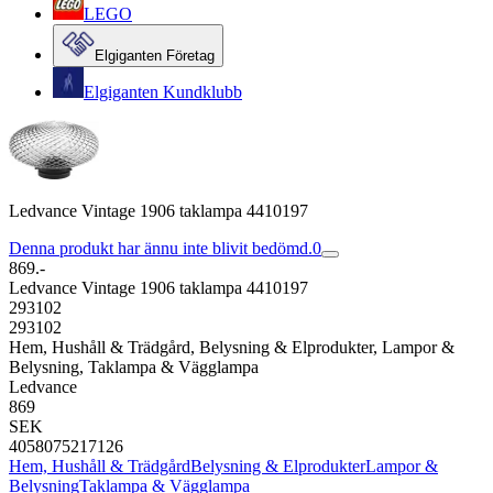
LEGO
Elgiganten Företag
Elgiganten Kundklubb
Ledvance Vintage 1906 taklampa 4410197
Denna produkt har ännu inte blivit bedömd.
0
869.-
Ledvance Vintage 1906 taklampa 4410197
293102
293102
Hem, Hushåll & Trädgård, Belysning & Elprodukter, Lampor &
Belysning, Taklampa & Vägglampa
Ledvance
869
SEK
4058075217126
Hem, Hushåll & Trädgård
Belysning & Elprodukter
Lampor &
Belysning
Taklampa & Vägglampa