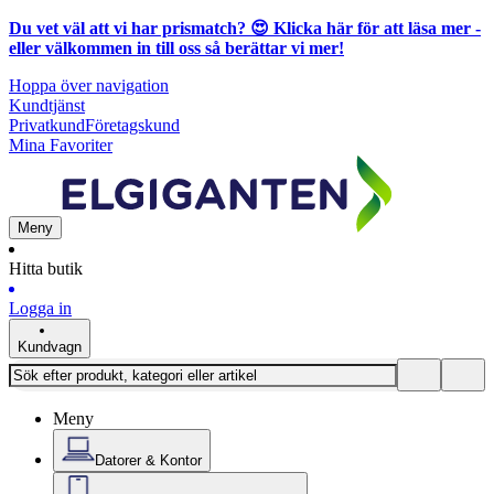
Du vet väl att vi har prismatch? 😍
Klicka här för att läsa mer
-
eller välkommen in till oss så berättar vi mer!
Hoppa över navigation
Kundtjänst
Privatkund
Företagskund
Mina Favoriter
Meny
Hitta butik
Logga in
Kundvagn
Meny
Datorer & Kontor