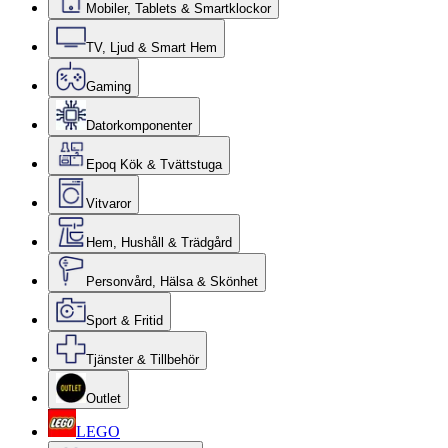
Mobiler, Tablets & Smartklockor
TV, Ljud & Smart Hem
Gaming
Datorkomponenter
Epoq Kök & Tvättstuga
Vitvaror
Hem, Hushåll & Trädgård
Personvård, Hälsa & Skönhet
Sport & Fritid
Tjänster & Tillbehör
Outlet
LEGO