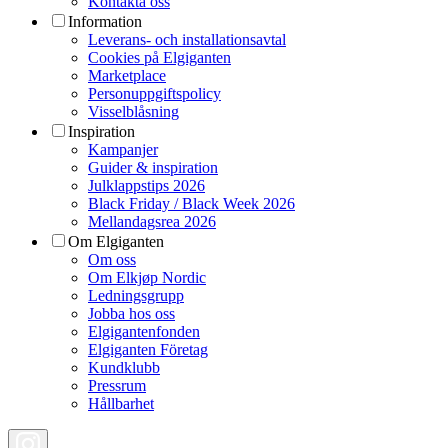
Kontakta oss
Information
Leverans- och installationsavtal
Cookies på Elgiganten
Marketplace
Personuppgiftspolicy
Visselblåsning
Inspiration
Kampanjer
Guider & inspiration
Julklappstips 2026
Black Friday / Black Week 2026
Mellandagsrea 2026
Om Elgiganten
Om oss
Om Elkjøp Nordic
Ledningsgrupp
Jobba hos oss
Elgigantenfonden
Elgiganten Företag
Kundklubb
Pressrum
Hållbarhet