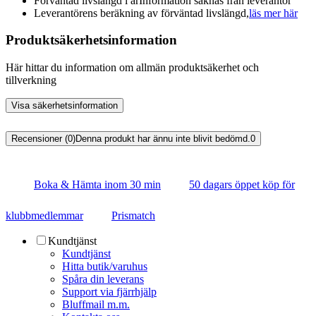
Förväntad livslängd i år
Information saknas från leverantör
Leverantörens beräkning av förväntad livslängd,
läs mer här
Produktsäkerhetsinformation
Här hittar du information om allmän produktsäkerhet och
tillverkning
Visa säkerhetsinformation
Recensioner (0)
Denna produkt har ännu inte blivit bedömd.
0
Boka & Hämta inom 30 min
50 dagars öppet köp för
klubbmedlemmar
Prismatch
Kundtjänst
Kundtjänst
Hitta butik/varuhus
Spåra din leverans
Support via fjärrhjälp
Bluffmail m.m.