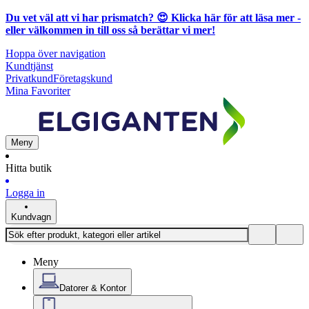
Du vet väl att vi har prismatch? 😍
Klicka här för att läsa mer
-
eller välkommen in till oss så berättar vi mer!
Hoppa över navigation
Kundtjänst
Privatkund
Företagskund
Mina Favoriter
Meny
Hitta butik
Logga in
Kundvagn
Meny
Datorer & Kontor