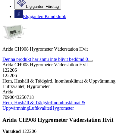
Elgiganten Företag
Elgiganten Kundklubb
Arida CH908 Hygrometer Väderstation Hvit
Denna produkt har ännu inte blivit bedömd.
0
Arida CH908 Hygrometer Väderstation Hvit
122206
122206
Hem, Hushåll & Trädgård, Inomhusklimat & Uppvärmning,
Luftkvalitet, Hygrometer
Arida
7090043250718
Hem, Hushåll & Trädgård
Inomhusklimat &
Uppvärmning
Luftkvalitet
Hygrometer
Arida CH908 Hygrometer Väderstation Hvit
Varukod
122206