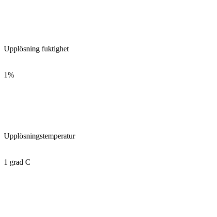
Upplösning fuktighet
1%
Upplösningstemperatur
1 grad C