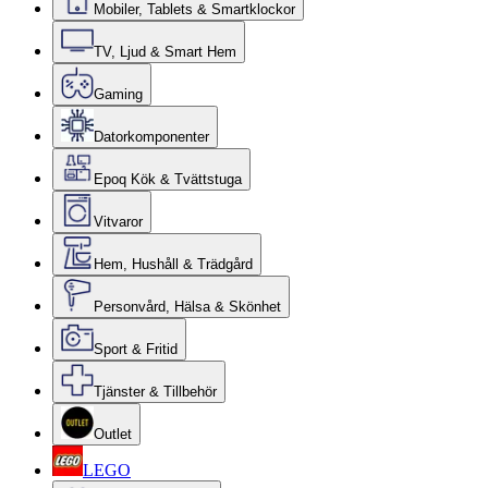
Mobiler, Tablets & Smartklockor
TV, Ljud & Smart Hem
Gaming
Datorkomponenter
Epoq Kök & Tvättstuga
Vitvaror
Hem, Hushåll & Trädgård
Personvård, Hälsa & Skönhet
Sport & Fritid
Tjänster & Tillbehör
Outlet
LEGO