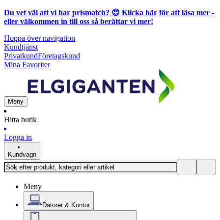
Du vet väl att vi har prismatch? 😍
Klicka här för att läsa mer
-
eller välkommen in till oss så berättar vi mer!
Hoppa över navigation
Kundtjänst
Privatkund
Företagskund
Mina Favoriter
Meny
Hitta butik
Logga in
Kundvagn
Meny
Datorer & Kontor