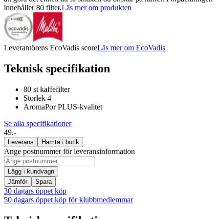
innehåller 80 filter.
Läs mer om produkten
Leverantörens EcoVadis score
Läs mer om EcoVadis
Teknisk specifikation
80 st kaffefilter
Storlek 4
AromaPor PLUS-kvalitet
Se alla specifikationer
49.-
Leverans
Hämta i butik
Ange postnummer för leveransinformation
Lägg i kundvagn
Jämför
Spara
30 dagars öppet köp
50 dagars öppet köp för klubbmedlemmar