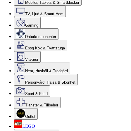
Mobiler, Tablets & Smartklockor
TV, Ljud & Smart Hem
Gaming
Datorkomponenter
Epoq Kök & Tvättstuga
Vitvaror
Hem, Hushåll & Trädgård
Personvård, Hälsa & Skönhet
Sport & Fritid
Tjänster & Tillbehör
Outlet
LEGO