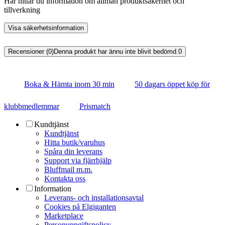
Här hittar du information om allmän produktsäkerhet och
tillverkning
Visa säkerhetsinformation
Recensioner (0)
Denna produkt har ännu inte blivit bedömd.
0
Boka & Hämta inom 30 min
50 dagars öppet köp för
klubbmedlemmar
Prismatch
Kundtjänst
Kundtjänst
Hitta butik/varuhus
Spåra din leverans
Support via fjärrhjälp
Bluffmail m.m.
Kontakta oss
Information
Leverans- och installationsavtal
Cookies på Elgiganten
Marketplace
Personuppgiftspolicy