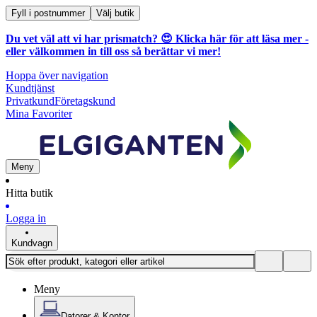
Fyll i postnummer
Välj butik
Du vet väl att vi har prismatch? 😍
Klicka här för att läsa mer
-
eller välkommen in till oss så berättar vi mer!
Hoppa över navigation
Kundtjänst
Privatkund
Företagskund
Mina Favoriter
Meny
Hitta butik
Logga in
Kundvagn
Meny
Datorer & Kontor