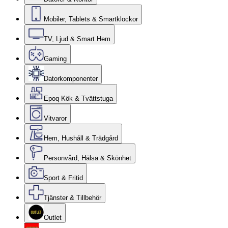
Mobiler, Tablets & Smartklockor
TV, Ljud & Smart Hem
Gaming
Datorkomponenter
Epoq Kök & Tvättstuga
Vitvaror
Hem, Hushåll & Trädgård
Personvård, Hälsa & Skönhet
Sport & Fritid
Tjänster & Tillbehör
Outlet