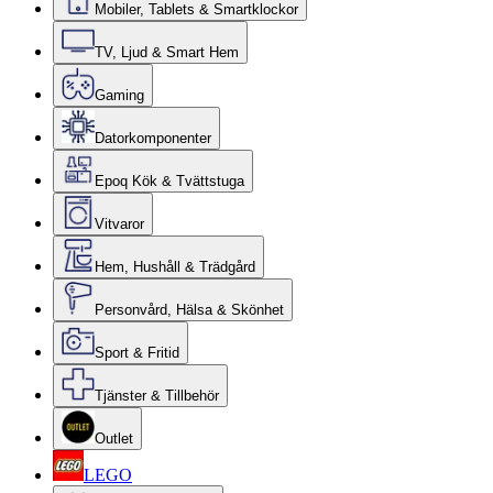
Mobiler, Tablets & Smartklockor
TV, Ljud & Smart Hem
Gaming
Datorkomponenter
Epoq Kök & Tvättstuga
Vitvaror
Hem, Hushåll & Trädgård
Personvård, Hälsa & Skönhet
Sport & Fritid
Tjänster & Tillbehör
Outlet
LEGO