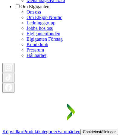
Mellandagsrea 2026
Om Elgiganten
Om oss
Om Elkjøp Nordic
Ledningsgrupp
Jobba hos oss
Elgigantenfonden
Elgiganten Företag
Kundklubb
Pressrum
Hållbarhet
Köpvillkor
Produktkategorier
Varumärken
Cookieinställningar