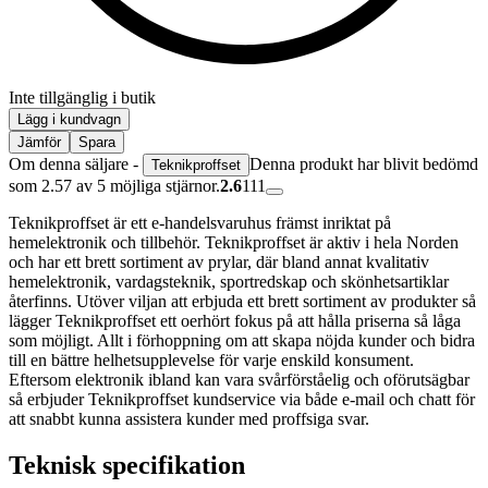
Inte tillgänglig i butik
Lägg i kundvagn
Jämför
Spara
Om denna säljare -
Denna produkt har blivit bedömd
Teknikproffset
som 2.57 av 5 möjliga stjärnor.
2.6
111
Teknikproffset är ett e-handelsvaruhus främst inriktat på
hemelektronik och tillbehör. Teknikproffset är aktiv i hela Norden
och har ett brett sortiment av prylar, där bland annat kvalitativ
hemelektronik, vardagsteknik, sportredskap och skönhetsartiklar
återfinns. Utöver viljan att erbjuda ett brett sortiment av produkter så
lägger Teknikproffset ett oerhört fokus på att hålla priserna så låga
som möjligt. Allt i förhoppning om att skapa nöjda kunder och bidra
till en bättre helhetsupplevelse för varje enskild konsument.
Eftersom elektronik ibland kan vara svårförståelig och oförutsägbar
så erbjuder Teknikproffset kundservice via både e-mail och chatt för
att snabbt kunna assistera kunder med proffsiga svar.
Teknisk specifikation