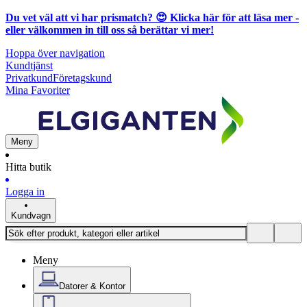
Du vet väl att vi har prismatch? 😍
Klicka här för att läsa mer
-
eller välkommen in till oss så berättar vi mer!
Hoppa över navigation
Kundtjänst
Privatkund
Företagskund
Mina Favoriter
Meny
Hitta butik
Logga in
Kundvagn
Meny
Datorer & Kontor