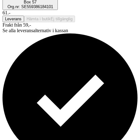
Box 57
Org.nr: SE559386184101
61.-
Leverans
Hämta i butik
Ej tillgänglig
Frakt från 59,-
Se alla leveransalternativ i kassan