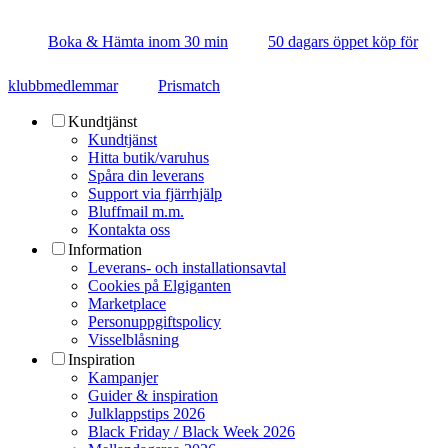
Boka & Hämta inom 30 min
50 dagars öppet köp för
klubbmedlemmar
Prismatch
Kundtjänst
Kundtjänst
Hitta butik/varuhus
Spåra din leverans
Support via fjärrhjälp
Bluffmail m.m.
Kontakta oss
Information
Leverans- och installationsavtal
Cookies på Elgiganten
Marketplace
Personuppgiftspolicy
Visselblåsning
Inspiration
Kampanjer
Guider & inspiration
Julklappstips 2026
Black Friday / Black Week 2026