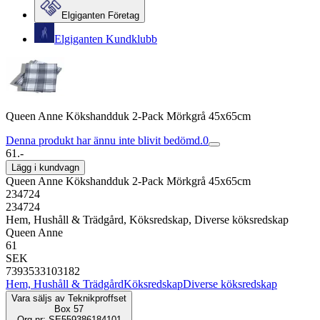
Elgiganten Företag
Elgiganten Kundklubb
Queen Anne Kökshandduk 2-Pack Mörkgrå 45x65cm
Denna produkt har ännu inte blivit bedömd.
0
61.-
Lägg i kundvagn
Queen Anne Kökshandduk 2-Pack Mörkgrå 45x65cm
234724
234724
Hem, Hushåll & Trädgård, Köksredskap, Diverse köksredskap
Queen Anne
61
SEK
7393533103182
Hem, Hushåll & Trädgård
Köksredskap
Diverse köksredskap
Vara säljs av
Teknikproffset
Box 57
Org.nr: SE559386184101