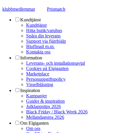
klubbmedlemmar
Prismatch
Kundtjänst
Kundtjänst
Hitta butik/varuhus
Spåra din leverans
Support via fjärrhjälp
Bluffmail m.m.
Kontakta oss
Information
Leverans- och installationsavtal
Cookies på Elgiganten
Marketplace
Personuppgiftspolicy
Visselblåsning
Inspiration
Kampanjer
Guider & inspiration
Julklappstips 2026
Black Friday / Black Week 2026
Mellandagsrea 2026
Om Elgiganten
Om oss