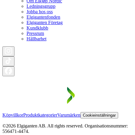
Om Elkjøp Nordic
Ledningsgrupp
Jobba hos oss
Elgigantenfonden
Elgiganten Företag
Kundklubb
Pressrum
Hållbarhet
Köpvillkor
Produktkategorier
Varumärken
Cookieinställningar
©2026 Elgiganten AB. All rights reserved. Organisationsnummer:
556471-4474.