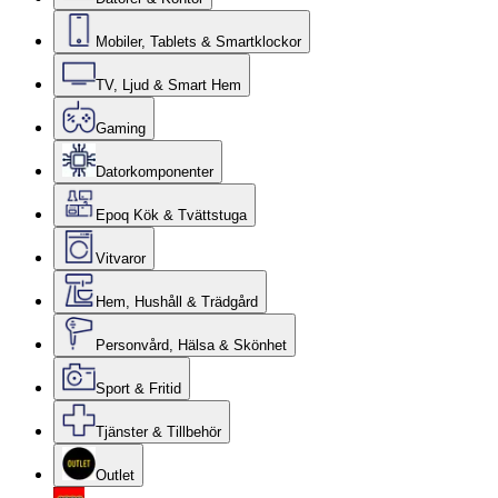
Mobiler, Tablets & Smartklockor
TV, Ljud & Smart Hem
Gaming
Datorkomponenter
Epoq Kök & Tvättstuga
Vitvaror
Hem, Hushåll & Trädgård
Personvård, Hälsa & Skönhet
Sport & Fritid
Tjänster & Tillbehör
Outlet