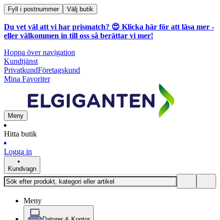
Fyll i postnummer
Välj butik
Du vet väl att vi har prismatch? 😍
Klicka här för att läsa mer
-
eller välkommen in till oss så berättar vi mer!
Hoppa över navigation
Kundtjänst
Privatkund
Företagskund
Mina Favoriter
Meny
Hitta butik
Logga in
Kundvagn
Meny
Datorer & Kontor