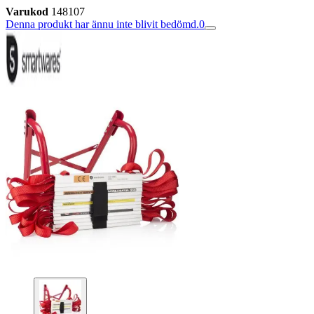
Varukod
148107
Denna produkt har ännu inte blivit bedömd.
0