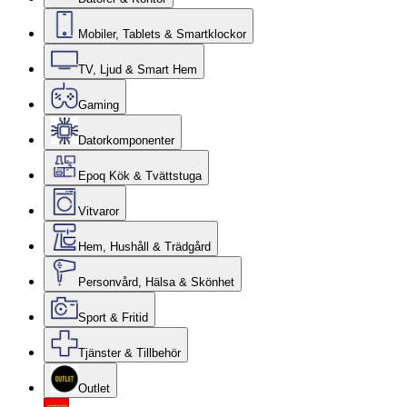
Mobiler, Tablets & Smartklockor
TV, Ljud & Smart Hem
Gaming
Datorkomponenter
Epoq Kök & Tvättstuga
Vitvaror
Hem, Hushåll & Trädgård
Personvård, Hälsa & Skönhet
Sport & Fritid
Tjänster & Tillbehör
Outlet