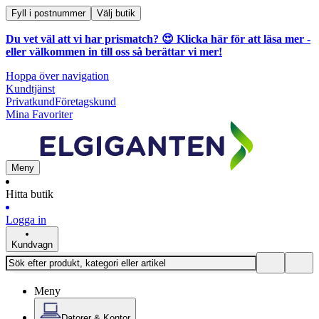
Fyll i postnummer
Välj butik
Du vet väl att vi har prismatch? 😍
Klicka här för att läsa mer
-
eller välkommen in till oss så berättar vi mer!
Hoppa över navigation
Kundtjänst
Privatkund
Företagskund
Mina Favoriter
Meny
Hitta butik
Logga in
Kundvagn
Meny
Datorer & Kontor