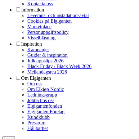
Kontakta oss
Information
Leverans- och installationsavtal
Cookies på Elgiganten
Marketplace
Personuppgiftspolicy
Visselblåsning
Inspiration
Kampanjer
Guider & inspiration
Julklappstips 2026
Black Friday / Black Week 2026
Mellandagsrea 2026
Om Elgiganten
Om oss
Om Elkjøp Nordic
Ledningsgrupp
Jobba hos oss
Elgigantenfonden
Elgiganten Företag
Kundklubb
Pressrum
Hållbarhet