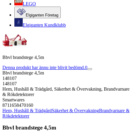
LEGO
Elgiganten Företag
Elgiganten Kundklubb
Bbvl brandstege 4,5m
Denna produkt har ännu inte blivit bedömd.
0
Bbvl brandstege 4,5m
148107
148107
Hem, Hushåll & Trädgård, Säkerhet & Övervakning, Brandvarnare
& Rökdetektorer
Smartwares
8711658470160
Hem, Hushåll & Trädgård
Säkerhet & Övervakning
Brandvarnare &
Rökdetektorer
Bbvl brandstege 4,5m