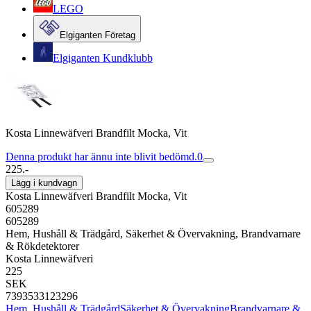
LEGO
Elgiganten Företag
Elgiganten Kundklubb
Kosta Linnewäfveri Brandfilt Mocka, Vit
Denna produkt har ännu inte blivit bedömd.
0
225.-
Lägg i kundvagn
Kosta Linnewäfveri Brandfilt Mocka, Vit
605289
605289
Hem, Hushåll & Trädgård, Säkerhet & Övervakning, Brandvarnare
& Rökdetektorer
Kosta Linnewäfveri
225
SEK
7393533123296
Hem, Hushåll & Trädgård
Säkerhet & Övervakning
Brandvarnare &