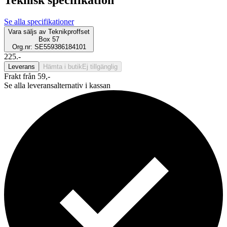
Se alla specifikationer
Vara säljs av
Teknikproffset
Box 57
Org.nr: SE559386184101
225.-
Leverans
Hämta i butik
Ej tillgänglig
Frakt från 59,-
Se alla leveransalternativ i kassan