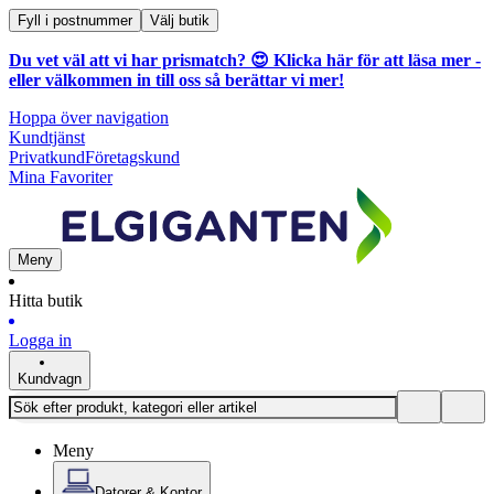
Fyll i postnummer
Välj butik
Du vet väl att vi har prismatch? 😍
Klicka här för att läsa mer
-
eller välkommen in till oss så berättar vi mer!
Hoppa över navigation
Kundtjänst
Privatkund
Företagskund
Mina Favoriter
Meny
Hitta butik
Logga in
Kundvagn
Meny
Datorer & Kontor