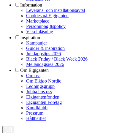
Information
Leverans- och installationsavtal
Cookies på Elgiganten
Marketplace
Personuppgiftspolicy
Visselblåsning
Inspiration
Kampanjer
Guider & inspiration
Julklappstips 2026
Black Friday / Black Week 2026
Mellandagsrea 2026
Om Elgiganten
Om oss
Om Elkjøp Nordic
Ledningsgrupp
Jobba hos oss
Elgigantenfonden
Elgiganten Företag
Kundklubb
Pressrum
Hållbarhet