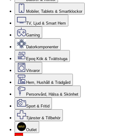
Mobiler, Tablets & Smartklockor
TV, Ljud & Smart Hem
Gaming
Datorkomponenter
Epoq Kök & Tvättstuga
Vitvaror
Hem, Hushåll & Trädgård
Personvård, Hälsa & Skönhet
Sport & Fritid
Tjänster & Tillbehör
Outlet