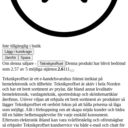
Inte tillgänglig i butik
Lägg i kundvagn
Jämför
Spara
Om denna säljare -
Denna produkt har blivit bedömd
Teknikproffset
som 2.57 av 5 möjliga stjärnor.
2.6
111
Teknikproffset är ett e-handelsvaruhus främst inriktat på
hemelektronik och tillbehör. Teknikproffset är aktiv i hela Norden
och har ett brett sortiment av prylar, där bland annat kvalitativ
hemelektronik, vardagsteknik, sportredskap och skönhetsartiklar
återfinns. Utöver viljan att erbjuda ett brett sortiment av produkter så
lägger Teknikproffset ett oerhört fokus på att hålla priserna så låga
som möjligt. Allt i förhoppning om att skapa nöjda kunder och bidra
till en bättre helhetsupplevelse för varje enskild konsument.
Eftersom elektronik ibland kan vara svårförståelig och oförutsägbar
så erbjuder Teknikproffset kundservice via både e-mail och chatt för