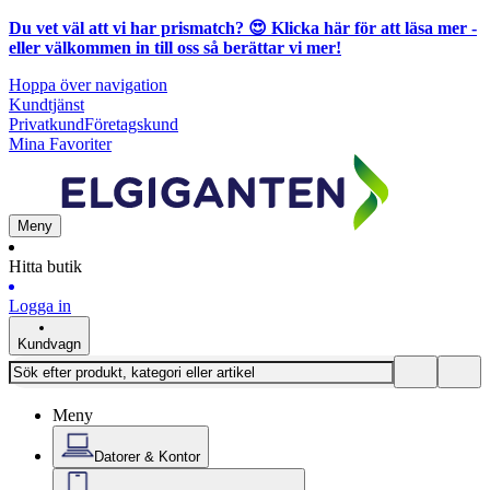
Du vet väl att vi har prismatch? 😍
Klicka här för att läsa mer
-
eller välkommen in till oss så berättar vi mer!
Hoppa över navigation
Kundtjänst
Privatkund
Företagskund
Mina Favoriter
Meny
Hitta butik
Logga in
Kundvagn
Meny
Datorer & Kontor