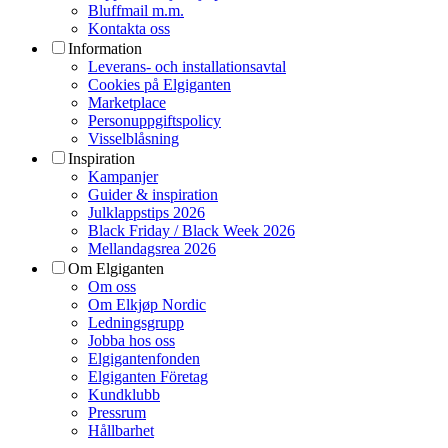
Bluffmail m.m.
Kontakta oss
Information
Leverans- och installationsavtal
Cookies på Elgiganten
Marketplace
Personuppgiftspolicy
Visselblåsning
Inspiration
Kampanjer
Guider & inspiration
Julklappstips 2026
Black Friday / Black Week 2026
Mellandagsrea 2026
Om Elgiganten
Om oss
Om Elkjøp Nordic
Ledningsgrupp
Jobba hos oss
Elgigantenfonden
Elgiganten Företag
Kundklubb
Pressrum
Hållbarhet