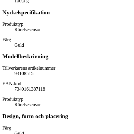
100,0 g
Nyckelspecifikation
Produkttyp
Rörelsesensor
Färg
Guld
Modellbeskrivning
Tillverkarens artikelnummer
93108515
EAN-kod
7340161387118
Produkttyp
Rörelsesensor
Design, form och placering
Färg
Guld