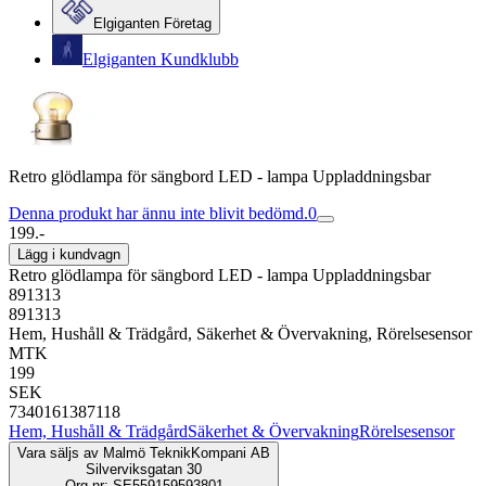
Elgiganten Företag
Elgiganten Kundklubb
Retro glödlampa för sängbord LED - lampa Uppladdningsbar
Denna produkt har ännu inte blivit bedömd.
0
199.-
Lägg i kundvagn
Retro glödlampa för sängbord LED - lampa Uppladdningsbar
891313
891313
Hem, Hushåll & Trädgård, Säkerhet & Övervakning, Rörelsesensor
MTK
199
SEK
7340161387118
Hem, Hushåll & Trädgård
Säkerhet & Övervakning
Rörelsesensor
Vara säljs av
Malmö TeknikKompani AB
Silverviksgatan 30
Org.nr: SE559159593801