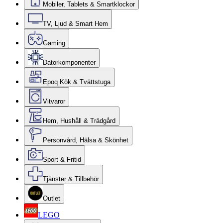
Mobiler, Tablets & Smartklockor
TV, Ljud & Smart Hem
Gaming
Datorkomponenter
Epoq Kök & Tvättstuga
Vitvaror
Hem, Hushåll & Trädgård
Personvård, Hälsa & Skönhet
Sport & Fritid
Tjänster & Tillbehör
Outlet
LEGO