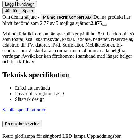
Lägg i kundvagn
Jämför
Spara
Om denna säljare -
Denna produkt har
Malmö TeknikKompani AB
blivit bedömd som 2.77 av 5 möjliga stjärnor.
2.8
75
Malmö TeknikKompani är speciallister på tillbehör till elektronik så
som fodral, skal, skärmskydd, kablar, laddare, batterier, reservdelar,
adaptrar, till TV, datorer, iPad, Surfplattor, Mobiltelefoner, El-
scootrar mm Vi skickar alla ordrar inom 24 timmar alla helgfria
vardagar. Avvikelser kan förekomma i samband med längre helger
och black friday.
Teknisk specifikation
Enkel att använda
Passar till sängbord LED
Slitstark design
Se alla specifikationer
Produktbeskrivning
Retro glödlampa för sängbord LED-lampa Uppladdningsbar