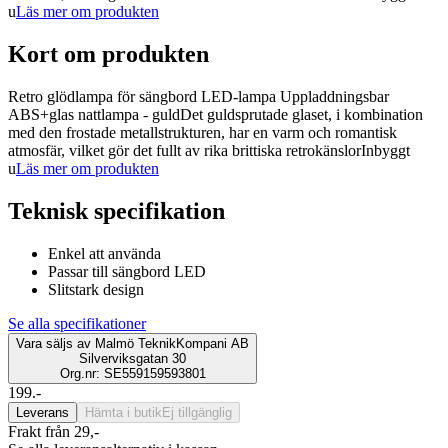
u
Läs mer om produkten
Kort om produkten
Retro glödlampa för sängbord LED-lampa Uppladdningsbar
ABS+glas nattlampa - guldDet guldsprutade glaset, i kombination
med den frostade metallstrukturen, har en varm och romantisk
atmosfär, vilket gör det fullt av rika brittiska retrokänslorInbyggt
u
Läs mer om produkten
Teknisk specifikation
Enkel att använda
Passar till sängbord LED
Slitstark design
Se alla specifikationer
Vara säljs av
Malmö TeknikKompani AB
Silverviksgatan 30
Org.nr: SE559159593801
199.-
Leverans
Hämta i butik
Ej tillgänglig
Frakt från 29,-