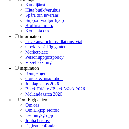
Kundtjänst
Hitta butik/varuhus
Spåra din leverans
Support via fjärrhjälp
Bluffmail m.m.
Kontakta oss
Information
Leverans- och installationsavtal
Cookies på Elgiganten
Marketplace
Personuppgiftspolicy
Visselblåsning
Inspiration
Kampanjer
Guider & inspiration
Julklappstips 2026
Black Friday / Black Week 2026
Mellandagsrea 2026
Om Elgiganten
Om oss
Om Elkjøp Nordic
Ledningsgrupp
Jobba hos oss
Elgigantenfonden