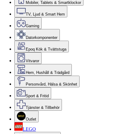
Mobiler, Tablets & Smartklockor
TV, Ljud & Smart Hem
Gaming
Datorkomponenter
Epoq Kök & Tvättstuga
Vitvaror
Hem, Hushåll & Trädgård
Personvård, Hälsa & Skönhet
Sport & Fritid
Tjänster & Tillbehör
Outlet
LEGO