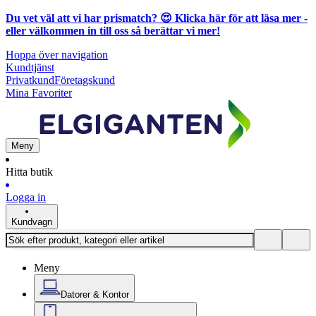
Du vet väl att vi har prismatch? 😍
Klicka här för att läsa mer
-
eller välkommen in till oss så berättar vi mer!
Hoppa över navigation
Kundtjänst
Privatkund
Företagskund
Mina Favoriter
Meny
Hitta butik
Logga in
Kundvagn
Meny
Datorer & Kontor