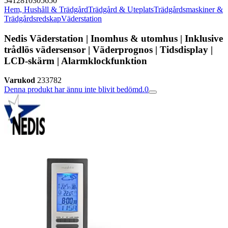
5412810305650
Hem, Hushåll & Trädgård
Trädgård & Uteplats
Trädgårdsmaskiner &
Trädgårdsredskap
Väderstation
Nedis Väderstation | Inomhus & utomhus | Inklusive
trådlös vädersensor | Väderprognos | Tidsdisplay |
LCD-skärm | Alarmklockfunktion
Varukod
233782
Denna produkt har ännu inte blivit bedömd.
0