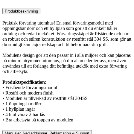
Produktbeskrivning
Praktisk förvaring utomhus! En smal förvaringsmodul med
öppningsbar dörr och ett hyllplan som gör att du enkelt håller
ordning och reda i uteköket. Förvaringsskåpet är fristående och har
en robust och stilren konstruktion av rostfritt stål 304 SS, som gör att
du smidigt kan lagra redskap och tillbehör nära din grill.
Modulens design gör att den passar in i alla miljöer och kan placeras
på mindre utrymmen utomhus, på din altan eller terrass, men även
användas till att förlänga ditt befintliga utekök med extra förvaring
och arbetsyta.
Produktspecifikation:
• Fristående förvaringsmodul
• Rostfri och modern finish
• Modulen är tillverkad av rostfritt stål 304SS
• 1 öppningsbar dörr
• 1 hyllplan ingår
• 4 hjul varav 2 har lås
• Bra arbetsyta på toppen av modulen
Manualer, Nedladdningar, Reklamation & Support