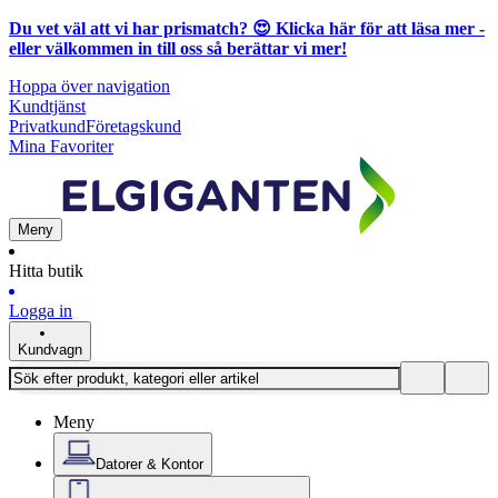
Du vet väl att vi har prismatch? 😍
Klicka här för att läsa mer
-
eller välkommen in till oss så berättar vi mer!
Hoppa över navigation
Kundtjänst
Privatkund
Företagskund
Mina Favoriter
Meny
Hitta butik
Logga in
Kundvagn
Meny
Datorer & Kontor