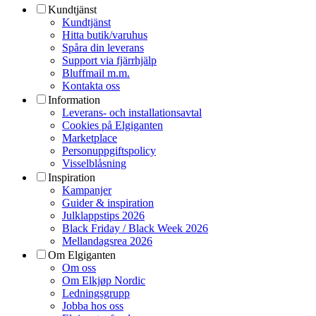
Kundtjänst
Kundtjänst
Hitta butik/varuhus
Spåra din leverans
Support via fjärrhjälp
Bluffmail m.m.
Kontakta oss
Information
Leverans- och installationsavtal
Cookies på Elgiganten
Marketplace
Personuppgiftspolicy
Visselblåsning
Inspiration
Kampanjer
Guider & inspiration
Julklappstips 2026
Black Friday / Black Week 2026
Mellandagsrea 2026
Om Elgiganten
Om oss
Om Elkjøp Nordic
Ledningsgrupp
Jobba hos oss