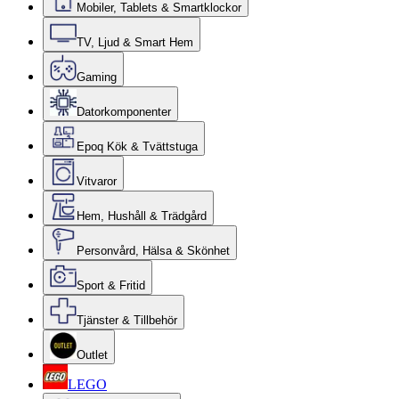
Mobiler, Tablets & Smartklockor
TV, Ljud & Smart Hem
Gaming
Datorkomponenter
Epoq Kök & Tvättstuga
Vitvaror
Hem, Hushåll & Trädgård
Personvård, Hälsa & Skönhet
Sport & Fritid
Tjänster & Tillbehör
Outlet
LEGO