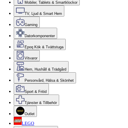
Mobiler, Tablets & Smartklockor
TV, Ljud & Smart Hem
Gaming
Datorkomponenter
Epoq Kök & Tvättstuga
Vitvaror
Hem, Hushåll & Trädgård
Personvård, Hälsa & Skönhet
Sport & Fritid
Tjänster & Tillbehör
Outlet
LEGO