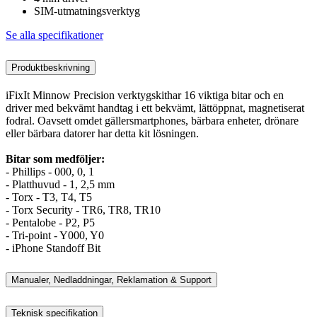
SIM-utmatningsverktyg
Se alla specifikationer
Produktbeskrivning
iFixIt Minnow Precision verktygskithar 16 viktiga bitar och en
driver med bekvämt handtag i ett bekvämt, lättöppnat, magnetiserat
fodral. Oavsett omdet gällersmartphones, bärbara enheter, drönare
eller bärbara datorer har detta kit lösningen.
Bitar som medföljer:
- Phillips - 000, 0, 1
- Platthuvud - 1, 2,5 mm
- Torx - T3, T4, T5
- Torx Security - TR6, TR8, TR10
- Pentalobe - P2, P5
- Tri-point - Y000, Y0
- iPhone Standoff Bit
Manualer, Nedladdningar, Reklamation & Support
Teknisk specifikation