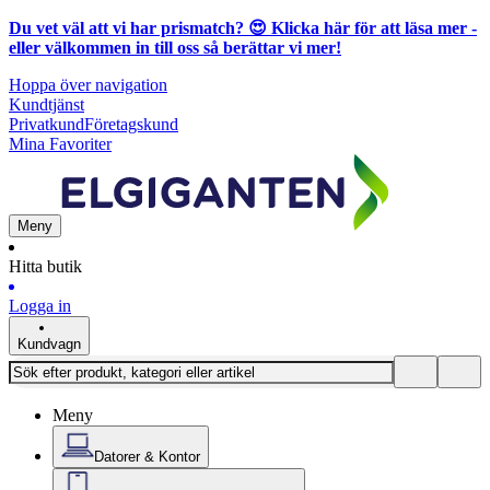
Du vet väl att vi har prismatch? 😍
Klicka här för att läsa mer
-
eller välkommen in till oss så berättar vi mer!
Hoppa över navigation
Kundtjänst
Privatkund
Företagskund
Mina Favoriter
Meny
Hitta butik
Logga in
Kundvagn
Meny
Datorer & Kontor