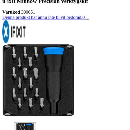
iFixIt Minnow Precision verktygskit
Varukod
300651
Denna produkt har ännu inte blivit bedömd.
0