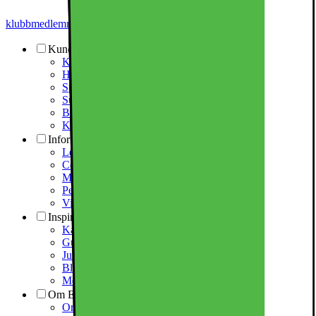
klubbmedlemmar
Prismatch
Kundtjänst
Kundtjänst
Hitta butik/varuhus
Spåra din leverans
Support via fjärrhjälp
Bluffmail m.m.
Kontakta oss
Information
Leverans- och installationsavtal
Cookies på Elgiganten
Marketplace
Personuppgiftspolicy
Visselblåsning
Inspiration
Kampanjer
Guider & inspiration
Julklappstips 2026
Black Friday / Black Week 2026
Mellandagsrea 2026
Om Elgiganten
Om oss