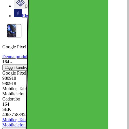
Elgiganten Företag
Elgiganten Kundklubb
Google Pixel 9 PRO XL Skyddsglas Skyddsfilm Skärmskydd
Denna produkt har ännu inte blivit bedömd.
0
164.-
Lägg i kundvagn
Google Pixel 9 PRO XL Skyddsglas Skyddsfilm Skärmskydd
980918
980918
Mobiler, Tablets & Smartklockor, Mobiltillbehör, Skärmskydd till
Mobiltelefon
Cadorabo
164
SEK
4063758895331
Mobiler, Tablets & Smartklockor
Mobiltillbehör
Skärmskydd till
Mobiltelefon