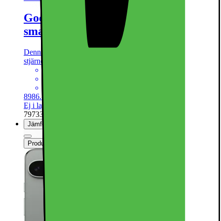
Google Pixel 9 Pro XL 5G
smartphone 16/128GB (obsidian)
Denna produkt har blivit bedömd som 4.8 av 5 möjliga
stjärnor.
4.8
343
6.75” 1-120Hz pOLED-skärm
50+48+48Mpx trippel kamera
5060mAh batteri, trådlös laddning
8986.-
Ej i lager online
| Finns i lager i 1 butik(er)
797330
Jämför
Produktinformationsblad