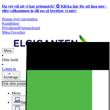
Du vet väl att vi har prismatch? 😍
Klicka här för att läsa mer
-
eller välkommen in till oss så berättar vi mer!
Hoppa över navigation
Kundtjänst
Privatkund
Företagskund
Mina Favoriter
Meny
Hitta butik
Logga in
Kundvagn
Meny
Datorer & Kontor