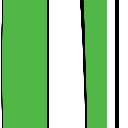
Skyddsglas för Google Pixel 9 PRO XL 9H hårdhet med 3D
Touch-kompatibilitet. Perfekt skydd för din mobiltelefon. Tillverkad
av specialbearbetat glas. Skyddsglaset förlänger displayens
livslängd. Vi rekommenderar också att du använder ett skydd
Läs
mer om produkten
Kort om produkten
Skyddsglas för Google Pixel 9 PRO XL 9H hårdhet med 3D
Touch-kompatibilitet. Perfekt skydd för din mobiltelefon. Tillverkad
av specialbearbetat glas. Skyddsglaset förlänger displayens
livslängd. Vi rekommenderar också att du använder ett skydd
Läs
mer om produkten
Teknisk specifikation
För Google Pixel 9 PRO XL
Skärmskydd 9H hårdhet
Skyddsfilm av hög kvalitet
Se alla specifikationer
Vara säljs av
Cadorabo Shop
Am Kirschbaum 2
Org.nr: DE279541884