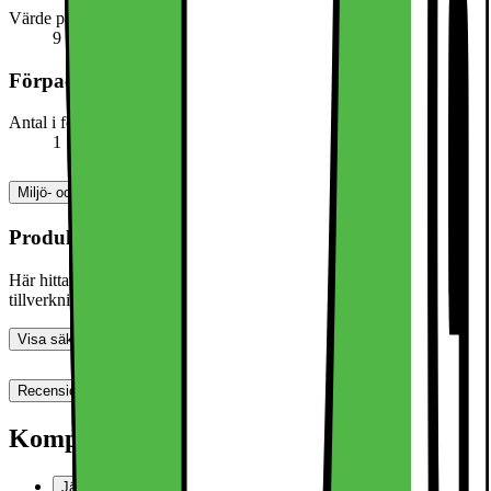
Värde på Moh's hårdhetsskala
9
Förpackningens innehåll
Antal i förpackningen
1
Miljö- och säkerhetsinformation
Produktsäkerhetsinformation
Här hittar du information om allmän produktsäkerhet och
tillverkning
Visa säkerhetsinformation
Recensioner (0)
Denna produkt har ännu inte blivit bedömd.
0
Kompatibel med
Jämför