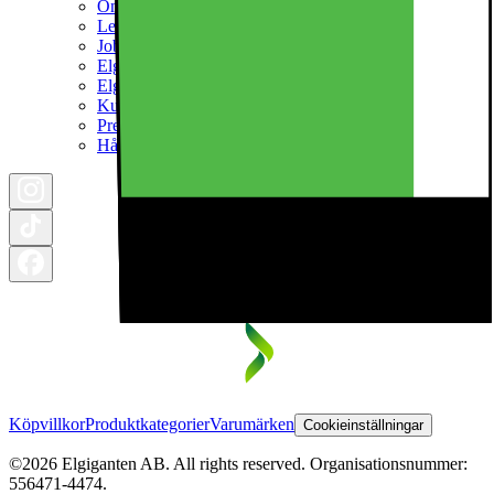
Om Elkjøp Nordic
Ledningsgrupp
Jobba hos oss
Elgigantenfonden
Elgiganten Företag
Kundklubb
Pressrum
Hållbarhet
Köpvillkor
Produktkategorier
Varumärken
Cookieinställningar
©2026 Elgiganten AB. All rights reserved. Organisationsnummer:
556471-4474.