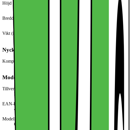
Höjd (cm)
0.9
Bredd (cm)
16.28
Vikt (inkl. emballage)
100,0 g
Nyckelspecifikation
Kompatibel med (modell/serie)
Google Pixel 9 Pro XL
Modellbeskrivning
Tillverkarens artikelnummer
DE-212695
EAN-kod
4063758895331
Modellnamn
Cadorabo DE-212695