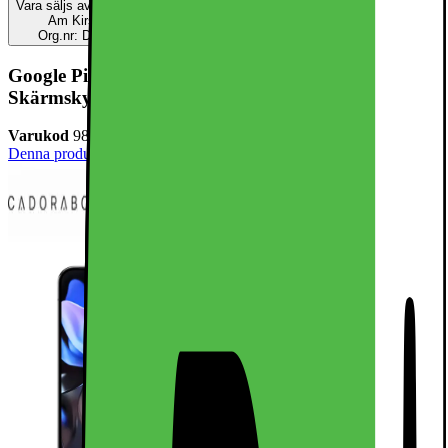
Vara säljs av
Cadorabo Shop
Am Kirschbaum 2
Org.nr: DE279541884
Google Pixel 9 PRO XL Skyddsglas Skyddsfilm
Skärmskydd
Varukod
980918
Denna produkt har ännu inte blivit bedömd.
0