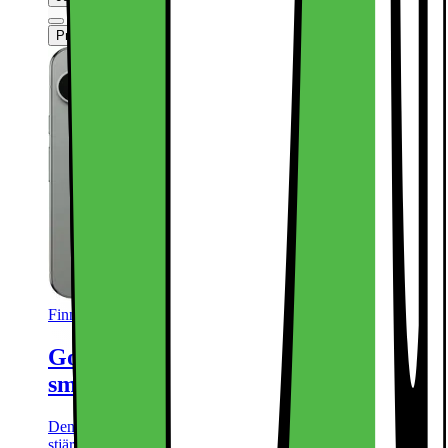
Produktinformationsblad
Finns i andra varianter
Google Pixel 9 Pro XL 5G
smartphone 16/128GB (hasselnöt)
Denna produkt har blivit bedömd som 4.8 av 5 möjliga
stjärnor.
4.8
343