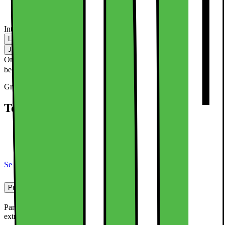
Inte tillgänglig i butik
Lägg i kundvagn
Jämför
Spara
Om denna säljare -
Denna produkt har blivit
Cadorabo Shop
bedömd som 2.04 av 5 möjliga stjärnor.
2
27
Gratis returnering möjlig
Teknisk specifikation
För Google Pixel 9 PRO XL
Skärmskydd 9H hårdhet
Skyddsfilm av hög kvalitet
Se alla specifikationer
Produktbeskrivning
Pansarfilmen är något mindre än displayen för att inte hindra att ett
extra skydd appliceras.