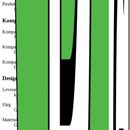
Produkttyp
Skärmskydd för mobiltelefoner
Kompatibel med
Kompatibel med (produkttyp)
Smartphone
Kompatibel med (modell/serie)
Google Pixel 9 Pro XL
Kompatibel med (märke)
Google
Design, form och placering
Leverantörens färgnamn
kristallklart
Färg
Genomskinlig
Material
Glas