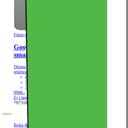
Finns i andra varianter
Google Pixel 9 Pro XL 5G
smartphone 16/256GB (hasselnöt)
Denna produkt har blivit bedömd som 4.8 av 5 möjliga
stjärnor.
4.8
343
6.75” 1-120Hz pOLED-skärm
50+48+48Mpx trippel kamera
5060mAh batteri, trådlös laddning
9986.-
Ej i lager online
| Finns i lager i 1 butik(er)
797318
Boka & Hämta inom 30 min
50 dagars öppet köp för