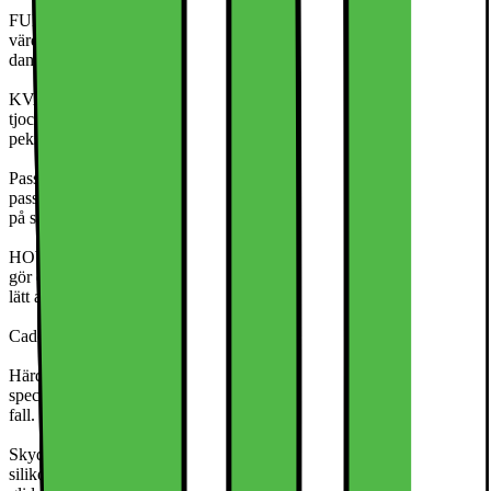
FUNKTION: Skyddar skärmen mot slitage och minskar avsevärt
värdet på din mobiltelefon. Den antistatiska beläggningen avvisar
damm och smuts.
KVALITET: Anpassat material ger maximal styrka med minimal
tjocklek. Materialet har utvecklats speciellt för användning på
pekskärmar.
Passform: Tack vare laserskärning har skärmskyddet en mycket bra
passform. Tack vare de rena utskärningarna passar den tunna filmen
på skärmen som ett andra skinn och ger ett kontinuerligt skydd.
HOW-IT-WORKS: Det tvåskiktade FILMSKYDDSSYSTEMET
gör det mycket enklare att applicera film på skärmen! Bubblor kan
lätt avlägsnas mot kanterna.
Cadorabo Härdat glas Skärmskyddsglas
Härdat glas skyddar din mobiltelefons skärm. Den är tillverkad av
specialbehandlat glas för att skydda skärmen optimalt mot repor och
fall.
Skyddsfilmen av härdat glas är 0.3 mm tunn och genomskinlig, med
silikonkomponenter på den icke självhäftande sidan för bättre