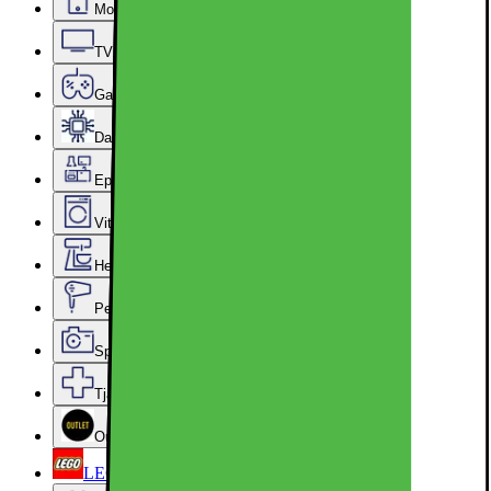
Mobiler, Tablets & Smartklockor
TV, Ljud & Smart Hem
Gaming
Datorkomponenter
Epoq Kök & Tvättstuga
Vitvaror
Hem, Hushåll & Trädgård
Personvård, Hälsa & Skönhet
Sport & Fritid
Tjänster & Tillbehör
Outlet
LEGO