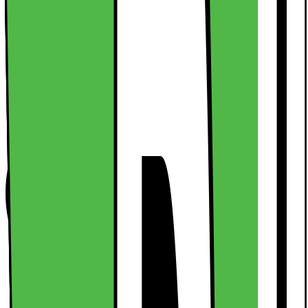
164.-
Leverans
Hämta i butik
Ej tillgänglig
Frakt från 29,-
Se alla leveransalternativ i kassan