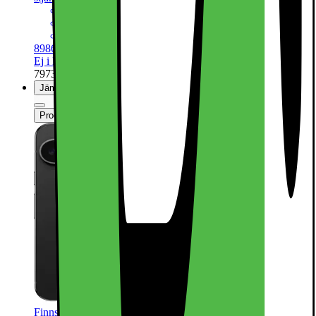
6.75” 1-120Hz pOLED-skärm
50+48+48Mpx trippel kamera
5060mAh batteri, trådlös laddning
8986.-
Ej i lager online
| Finns i lager i 2 butik(er)
797362
Jämför
Produktinformationsblad
Finns i andra varianter