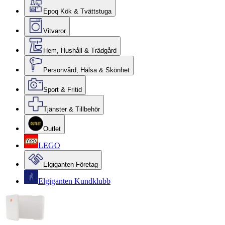
Epoq Kök & Tvättstuga
Vitvaror
Hem, Hushåll & Trädgård
Personvård, Hälsa & Skönhet
Sport & Fritid
Tjänster & Tillbehör
Outlet
LEGO
Elgiganten Företag
Elgiganten Kundklubb