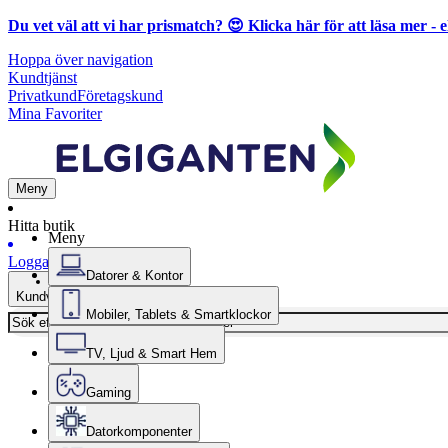
Du vet väl att vi har prismatch? 😍
Klicka här för att läsa mer
- e
Hoppa över navigation
Kundtjänst
Privatkund
Företagskund
Mina Favoriter
Meny
Hitta butik
Meny
Logga in
Datorer & Kontor
Kundvagn
Mobiler, Tablets & Smartklockor
TV, Ljud & Smart Hem
Gaming
Datorkomponenter