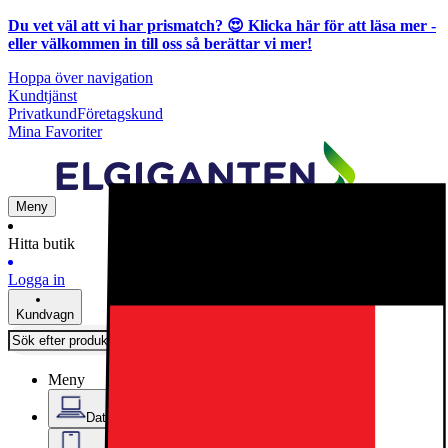
Du vet väl att vi har prismatch? 😍
Klicka här för att läsa mer
-
eller välkommen in till oss så berättar vi mer!
Hoppa över navigation
Kundtjänst
Privatkund
Företagskund
Mina Favoriter
Meny
Hitta butik
Logga in
Kundvagn
Meny
Datorer & Kontor