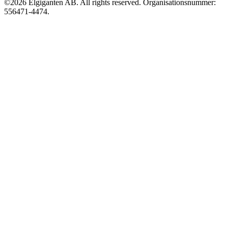
©2026 Elgiganten AB. All rights reserved. Organisationsnummer:
556471-4474.