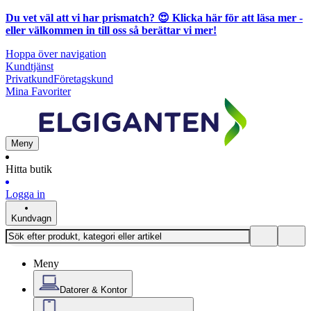
Du vet väl att vi har prismatch? 😍
Klicka här för att läsa mer
-
eller välkommen in till oss så berättar vi mer!
Hoppa över navigation
Kundtjänst
Privatkund
Företagskund
Mina Favoriter
Meny
Hitta butik
Logga in
Kundvagn
Meny
Datorer & Kontor