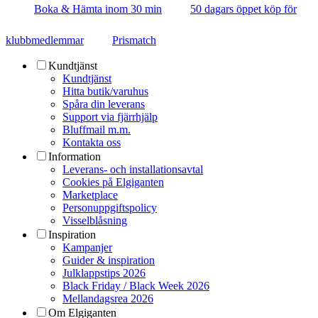
Boka & Hämta inom 30 min
50 dagars öppet köp för
klubbmedlemmar
Prismatch
Kundtjänst
Kundtjänst
Hitta butik/varuhus
Spåra din leverans
Support via fjärrhjälp
Bluffmail m.m.
Kontakta oss
Information
Leverans- och installationsavtal
Cookies på Elgiganten
Marketplace
Personuppgiftspolicy
Visselblåsning
Inspiration
Kampanjer
Guider & inspiration
Julklappstips 2026
Black Friday / Black Week 2026
Mellandagsrea 2026
Om Elgiganten