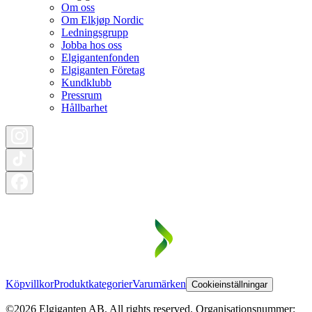
Om oss
Om Elkjøp Nordic
Ledningsgrupp
Jobba hos oss
Elgigantenfonden
Elgiganten Företag
Kundklubb
Pressrum
Hållbarhet
Köpvillkor
Produktkategorier
Varumärken
Cookieinställningar
©2026 Elgiganten AB. All rights reserved. Organisationsnummer: