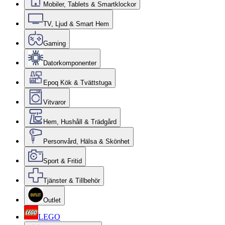
Mobiler, Tablets & Smartklockor
TV, Ljud & Smart Hem
Gaming
Datorkomponenter
Epoq Kök & Tvättstuga
Vitvaror
Hem, Hushåll & Trädgård
Personvård, Hälsa & Skönhet
Sport & Fritid
Tjänster & Tillbehör
Outlet
LEGO