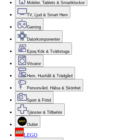
Mobiler, Tablets & Smartklockor
TV, Ljud & Smart Hem
Gaming
Datorkomponenter
Epoq Kök & Tvättstuga
Vitvaror
Hem, Hushåll & Trädgård
Personvård, Hälsa & Skönhet
Sport & Fritid
Tjänster & Tillbehör
Outlet
LEGO