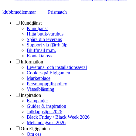
klubbmedlemmar
Prismatch
Kundtjänst
Kundtjänst
Hitta butik/varuhus
Spåra din leverans
Support via fjärrhjälp
Bluffmail m.m.
Kontakta oss
Information
Leverans- och installationsavtal
Cookies på Elgiganten
Marketplace
Personuppgiftspolicy
Visselblåsning
Inspiration
Kampanjer
Guider & inspiration
Julklappstips 2026
Black Friday / Black Week 2026
Mellandagsrea 2026
Om Elgiganten
Om oss