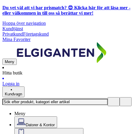
Du vet väl att vi har prismatch? 😍
Klicka här för att läsa mer
-
eller välkommen in till oss så berättar vi mer!
Hoppa över navigation
Kundtjänst
Privatkund
Företagskund
Mina Favoriter
Meny
Hitta butik
Logga in
Kundvagn
Meny
Datorer & Kontor