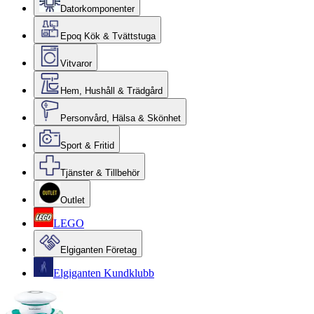
Datorkomponenter
Epoq Kök & Tvättstuga
Vitvaror
Hem, Hushåll & Trädgård
Personvård, Hälsa & Skönhet
Sport & Fritid
Tjänster & Tillbehör
Outlet
LEGO
Elgiganten Företag
Elgiganten Kundklubb