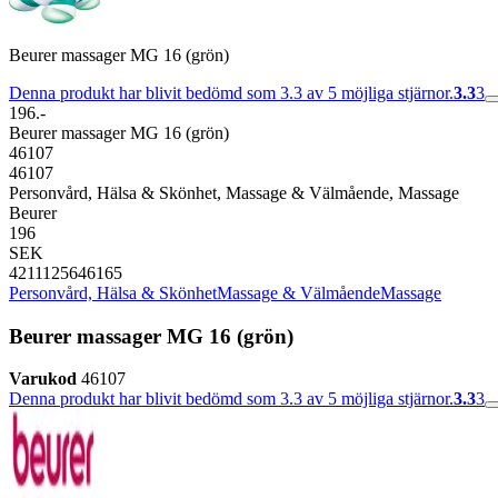
Beurer massager MG 16 (grön)
Denna produkt har blivit bedömd som 3.3 av 5 möjliga stjärnor.
3.3
3
196.-
Beurer massager MG 16 (grön)
46107
46107
Personvård, Hälsa & Skönhet, Massage & Välmående, Massage
Beurer
196
SEK
4211125646165
Personvård, Hälsa & Skönhet
Massage & Välmående
Massage
Beurer massager MG 16 (grön)
Varukod
46107
Denna produkt har blivit bedömd som 3.3 av 5 möjliga stjärnor.
3.3
3