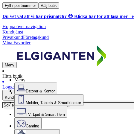
Fyll i postnummer
Välj butik
Du vet väl att vi har prismatch? 😍
Klicka här för att läsa mer
- e
Hoppa över navigation
Kundtjänst
Privatkund
Företagskund
Mina Favoriter
Meny
Hitta butik
Meny
Logga in
Datorer & Kontor
Kundvagn
Mobiler, Tablets & Smartklockor
TV, Ljud & Smart Hem
Gaming