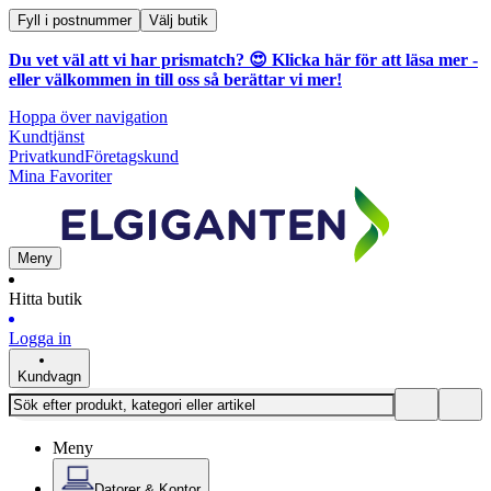
Fyll i postnummer
Välj butik
Du vet väl att vi har prismatch? 😍
Klicka här för att läsa mer
-
eller välkommen in till oss så berättar vi mer!
Hoppa över navigation
Kundtjänst
Privatkund
Företagskund
Mina Favoriter
Meny
Hitta butik
Logga in
Kundvagn
Meny
Datorer & Kontor