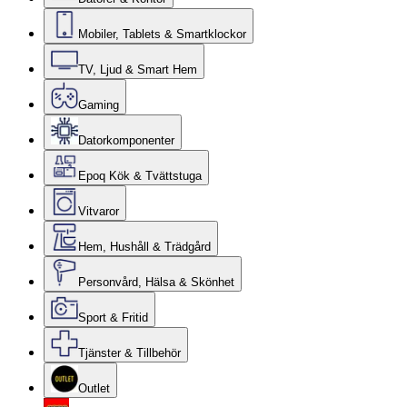
Mobiler, Tablets & Smartklockor
TV, Ljud & Smart Hem
Gaming
Datorkomponenter
Epoq Kök & Tvättstuga
Vitvaror
Hem, Hushåll & Trädgård
Personvård, Hälsa & Skönhet
Sport & Fritid
Tjänster & Tillbehör
Outlet