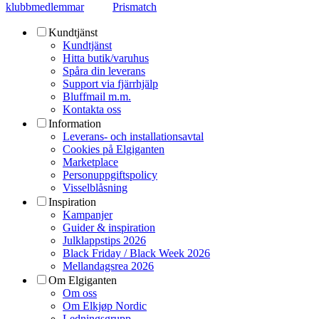
klubbmedlemmar
Prismatch
Kundtjänst
Kundtjänst
Hitta butik/varuhus
Spåra din leverans
Support via fjärrhjälp
Bluffmail m.m.
Kontakta oss
Information
Leverans- och installationsavtal
Cookies på Elgiganten
Marketplace
Personuppgiftspolicy
Visselblåsning
Inspiration
Kampanjer
Guider & inspiration
Julklappstips 2026
Black Friday / Black Week 2026
Mellandagsrea 2026
Om Elgiganten
Om oss
Om Elkjøp Nordic
Ledningsgrupp