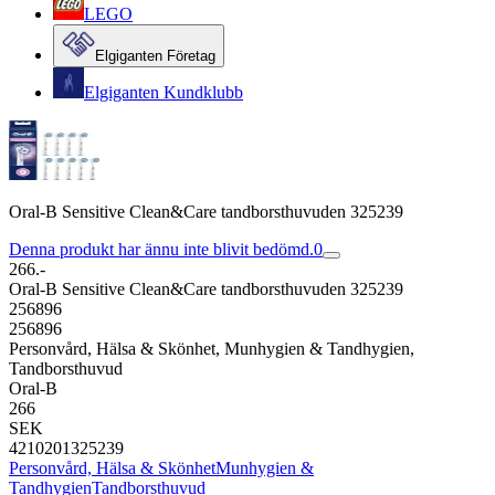
LEGO
Elgiganten Företag
Elgiganten Kundklubb
Oral-B Sensitive Clean&Care tandborsthuvuden 325239
Denna produkt har ännu inte blivit bedömd.
0
266.-
Oral-B Sensitive Clean&Care tandborsthuvuden 325239
256896
256896
Personvård, Hälsa & Skönhet, Munhygien & Tandhygien,
Tandborsthuvud
Oral-B
266
SEK
4210201325239
Personvård, Hälsa & Skönhet
Munhygien &
Tandhygien
Tandborsthuvud