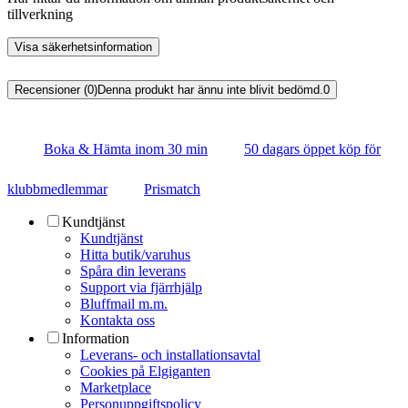
tillverkning
Visa säkerhetsinformation
Recensioner (0)
Denna produkt har ännu inte blivit bedömd.
0
Boka & Hämta inom 30 min
50 dagars öppet köp för
klubbmedlemmar
Prismatch
Kundtjänst
Kundtjänst
Hitta butik/varuhus
Spåra din leverans
Support via fjärrhjälp
Bluffmail m.m.
Kontakta oss
Information
Leverans- och installationsavtal
Cookies på Elgiganten
Marketplace
Personuppgiftspolicy