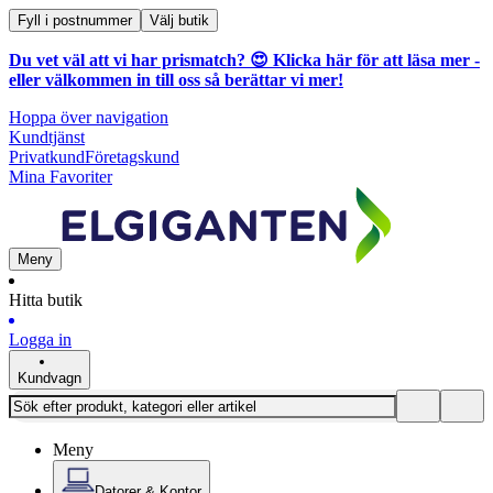
Fyll i postnummer
Välj butik
Du vet väl att vi har prismatch? 😍
Klicka här för att läsa mer
-
eller välkommen in till oss så berättar vi mer!
Hoppa över navigation
Kundtjänst
Privatkund
Företagskund
Mina Favoriter
Meny
Hitta butik
Logga in
Kundvagn
Meny
Datorer & Kontor