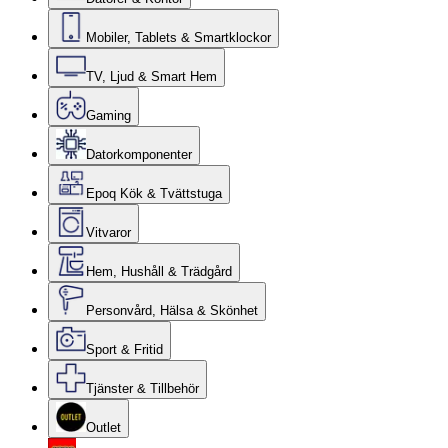
Mobiler, Tablets & Smartklockor
TV, Ljud & Smart Hem
Gaming
Datorkomponenter
Epoq Kök & Tvättstuga
Vitvaror
Hem, Hushåll & Trädgård
Personvård, Hälsa & Skönhet
Sport & Fritid
Tjänster & Tillbehör
Outlet