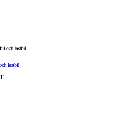
il och lastbil
och lastbil
IT