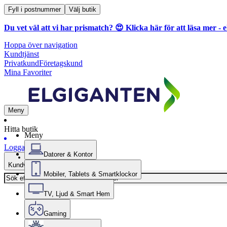
Fyll i postnummer
Välj butik
Du vet väl att vi har prismatch? 😍
Klicka här för att läsa mer
- e
Hoppa över navigation
Kundtjänst
Privatkund
Företagskund
Mina Favoriter
Meny
Hitta butik
Meny
Logga in
Datorer & Kontor
Kundvagn
Mobiler, Tablets & Smartklockor
TV, Ljud & Smart Hem
Gaming