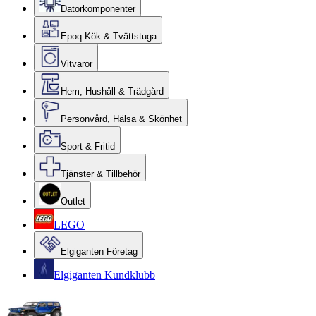
Datorkomponenter
Epoq Kök & Tvättstuga
Vitvaror
Hem, Hushåll & Trädgård
Personvård, Hälsa & Skönhet
Sport & Fritid
Tjänster & Tillbehör
Outlet
LEGO
Elgiganten Företag
Elgiganten Kundklubb