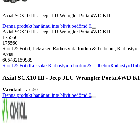
Axial SCX10 III - Jeep JLU Wrangler Portal4WD KIT
Denna produkt har ännu inte blivit bedömd.
0
Axial SCX10 III - Jeep JLU Wrangler Portal4WD KIT
175560
175560
Sport & Fritid, Leksaker, Radiostyrda fordon & Tillbehör, Radiostyrd b
Axial
605482159989
Sport & Fritid
Leksaker
Radiostyrda fordon & Tillbehör
Radiostyrd bil 
Axial SCX10 III - Jeep JLU Wrangler Portal4WD K
Varukod
175560
Denna produkt har ännu inte blivit bedömd.
0