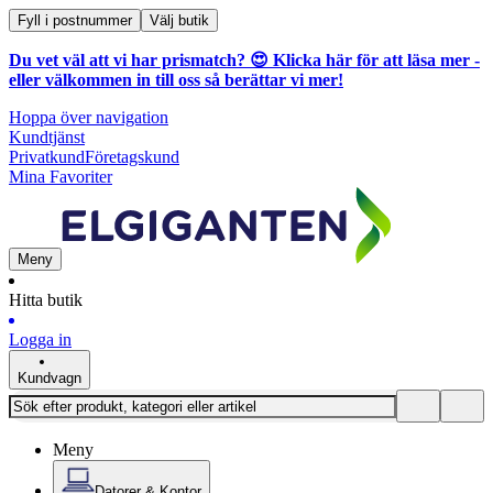
Fyll i postnummer
Välj butik
Du vet väl att vi har prismatch? 😍
Klicka här för att läsa mer
-
eller välkommen in till oss så berättar vi mer!
Hoppa över navigation
Kundtjänst
Privatkund
Företagskund
Mina Favoriter
Meny
Hitta butik
Logga in
Kundvagn
Meny
Datorer & Kontor