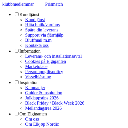
klubbmedlemmar
Prismatch
Kundtjänst
Kundtjänst
Hitta butik/varuhus
Spåra din leverans
Support via fjärrhjälp
Bluffmail m.m.
Kontakta oss
Information
Leverans- och installationsavtal
Cookies på Elgiganten
Marketplace
Personuppgiftspolicy
Visselblåsning
Inspiration
Kampanjer
Guider & inspiration
Julklappstips 2026
Black Friday / Black Week 2026
Mellandagsrea 2026
Om Elgiganten
Om oss
Om Elkjøp Nordic