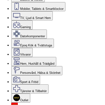
Mobiler, Tablets & Smartklockor
TV, Ljud & Smart Hem
Gaming
Datorkomponenter
Epoq Kök & Tvättstuga
Vitvaror
Hem, Hushåll & Trädgård
Personvård, Hälsa & Skönhet
Sport & Fritid
Tjänster & Tillbehör
Outlet