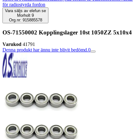
för radiostyrda fordon
Vara säljs av
elefun se
Morholt 9
Org.nr: 915885578
OS-71550002 Kopplingslager 10st 1050ZZ 5x10x4
Varukod
41791
Denna produkt har ännu inte blivit bedömd.
0