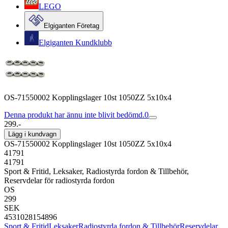
LEGO
Elgiganten Företag
Elgiganten Kundklubb
OS-71550002 Kopplingslager 10st 1050ZZ 5x10x4
Denna produkt har ännu inte blivit bedömd.
0
299.-
Lägg i kundvagn
OS-71550002 Kopplingslager 10st 1050ZZ 5x10x4
41791
41791
Sport & Fritid, Leksaker, Radiostyrda fordon & Tillbehör,
Reservdelar för radiostyrda fordon
OS
299
SEK
4531028154896
Sport & Fritid
Leksaker
Radiostyrda fordon & Tillbehör
Reservdelar