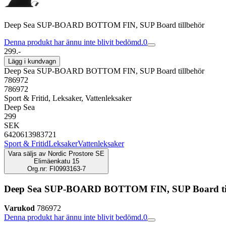
Deep Sea SUP-BOARD BOTTOM FIN, SUP Board tillbehör
Denna produkt har ännu inte blivit bedömd.
0
299.-
Lägg i kundvagn
Deep Sea SUP-BOARD BOTTOM FIN, SUP Board tillbehör
786972
786972
Sport & Fritid, Leksaker, Vattenleksaker
Deep Sea
299
SEK
6420613983721
Sport & Fritid
Leksaker
Vattenleksaker
Vara säljs av
Nordic Prostore SE
Elimäenkatu 15
Org.nr: FI0993163-7
Deep Sea SUP-BOARD BOTTOM FIN, SUP Board til
Varukod
786972
Denna produkt har ännu inte blivit bedömd.
0