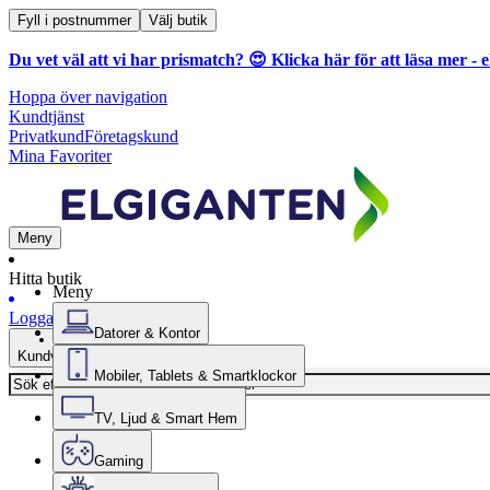
Fyll i postnummer
Välj butik
Du vet väl att vi har prismatch? 😍
Klicka här för att läsa mer
- e
Hoppa över navigation
Kundtjänst
Privatkund
Företagskund
Mina Favoriter
Meny
Hitta butik
Meny
Logga in
Datorer & Kontor
Kundvagn
Mobiler, Tablets & Smartklockor
TV, Ljud & Smart Hem
Gaming