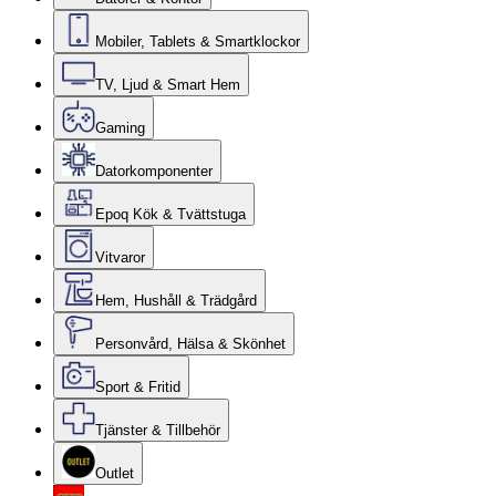
Mobiler, Tablets & Smartklockor
TV, Ljud & Smart Hem
Gaming
Datorkomponenter
Epoq Kök & Tvättstuga
Vitvaror
Hem, Hushåll & Trädgård
Personvård, Hälsa & Skönhet
Sport & Fritid
Tjänster & Tillbehör
Outlet