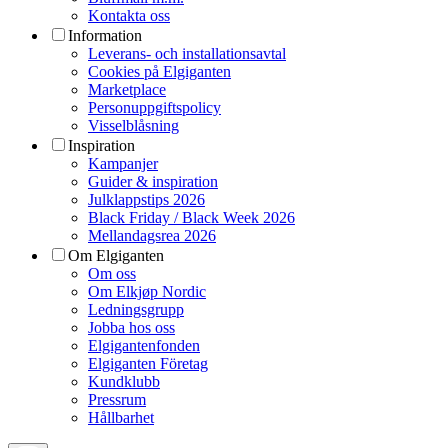
Kontakta oss
Information
Leverans- och installationsavtal
Cookies på Elgiganten
Marketplace
Personuppgiftspolicy
Visselblåsning
Inspiration
Kampanjer
Guider & inspiration
Julklappstips 2026
Black Friday / Black Week 2026
Mellandagsrea 2026
Om Elgiganten
Om oss
Om Elkjøp Nordic
Ledningsgrupp
Jobba hos oss
Elgigantenfonden
Elgiganten Företag
Kundklubb
Pressrum
Hållbarhet