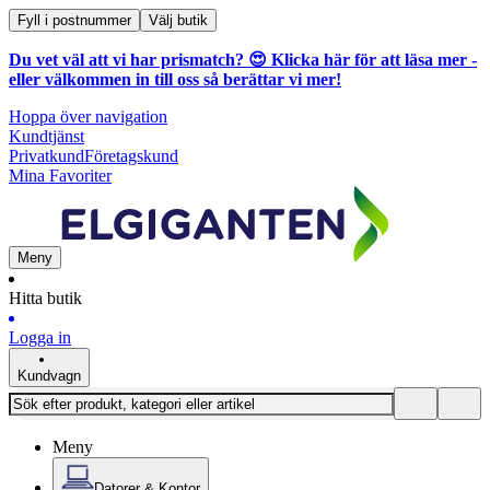
Fyll i postnummer
Välj butik
Du vet väl att vi har prismatch? 😍
Klicka här för att läsa mer
-
eller välkommen in till oss så berättar vi mer!
Hoppa över navigation
Kundtjänst
Privatkund
Företagskund
Mina Favoriter
Meny
Hitta butik
Logga in
Kundvagn
Meny
Datorer & Kontor