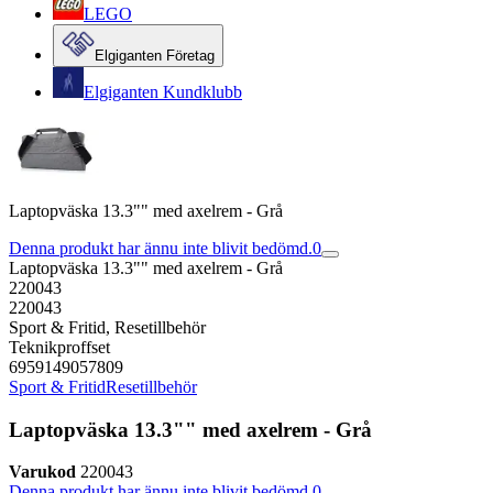
LEGO
Elgiganten Företag
Elgiganten Kundklubb
Laptopväska 13.3"" med axelrem - Grå
Denna produkt har ännu inte blivit bedömd.
0
Laptopväska 13.3"" med axelrem - Grå
220043
220043
Sport & Fritid, Resetillbehör
Teknikproffset
6959149057809
Sport & Fritid
Resetillbehör
Laptopväska 13.3"" med axelrem - Grå
Varukod
220043
Denna produkt har ännu inte blivit bedömd.
0