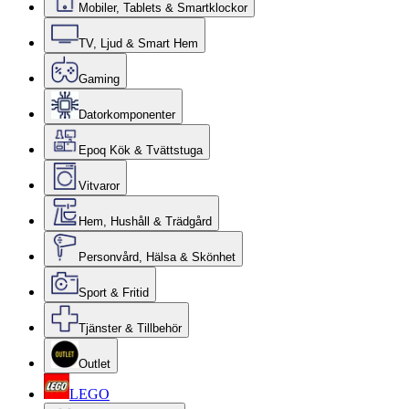
Mobiler, Tablets & Smartklockor
TV, Ljud & Smart Hem
Gaming
Datorkomponenter
Epoq Kök & Tvättstuga
Vitvaror
Hem, Hushåll & Trädgård
Personvård, Hälsa & Skönhet
Sport & Fritid
Tjänster & Tillbehör
Outlet
LEGO