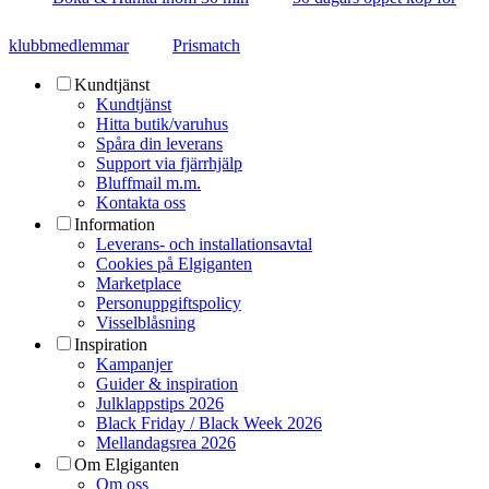
klubbmedlemmar
Prismatch
Kundtjänst
Kundtjänst
Hitta butik/varuhus
Spåra din leverans
Support via fjärrhjälp
Bluffmail m.m.
Kontakta oss
Information
Leverans- och installationsavtal
Cookies på Elgiganten
Marketplace
Personuppgiftspolicy
Visselblåsning
Inspiration
Kampanjer
Guider & inspiration
Julklappstips 2026
Black Friday / Black Week 2026
Mellandagsrea 2026
Om Elgiganten
Om oss