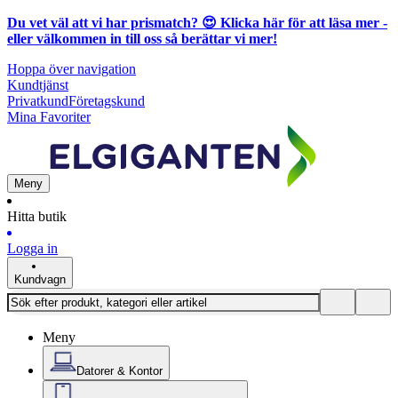
Du vet väl att vi har prismatch? 😍
Klicka här för att läsa mer
-
eller välkommen in till oss så berättar vi mer!
Hoppa över navigation
Kundtjänst
Privatkund
Företagskund
Mina Favoriter
Meny
Hitta butik
Logga in
Kundvagn
Meny
Datorer & Kontor