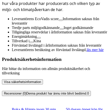
hur våra produkter har producerats och vilken typ av
miljö- och klimatpåverkan de har.
Leverantörens EcoVadis score
Information saknas från
leverantör
Tredje parts miljögodkännande
Inget godkännande
Tillgängliga reservdelar i år
Information saknas från leverantör
Energimärkning
Tillverkad i
Kina
Förväntad livslängd i år
Information saknas från leverantör
Leverantörens beräkning av förväntad livslängd,
läs mer här
Produktsäkerhetsinformation
Här hittar du information om allmän produktsäkerhet och
tillverkning
Visa säkerhetsinformation
Recensioner (0)
Denna produkt har ännu inte blivit bedömd.
0
Boka & Hämta inom 30 min
50 dagars öppet köp för