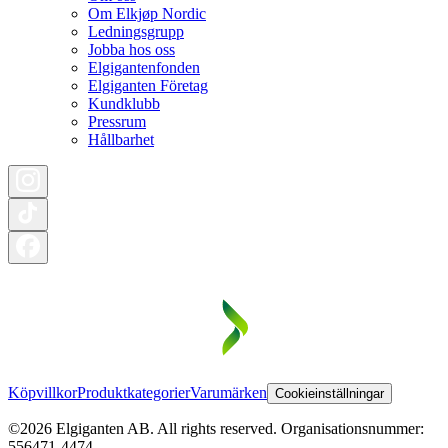
Om Elkjøp Nordic
Ledningsgrupp
Jobba hos oss
Elgigantenfonden
Elgiganten Företag
Kundklubb
Pressrum
Hållbarhet
Köpvillkor
Produktkategorier
Varumärken
Cookieinställningar
©2026 Elgiganten AB. All rights reserved. Organisationsnummer:
556471-4474.