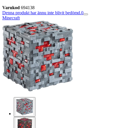
Varukod
694138
Denna produkt har ännu inte blivit bedömd.
0
Minecraft