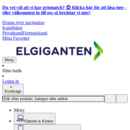
Du vet väl att vi har prismatch? 😍
Klicka här för att läsa mer
-
eller välkommen in till oss så berättar vi mer!
Hoppa över navigation
Kundtjänst
Privatkund
Företagskund
Mina Favoriter
Meny
Hitta butik
Logga in
Kundvagn
Meny
Datorer & Kontor