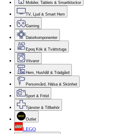
Mobiler, Tablets & Smartklockor
TV, Ljud & Smart Hem
Gaming
Datorkomponenter
Epoq Kök & Tvättstuga
Vitvaror
Hem, Hushåll & Trädgård
Personvård, Hälsa & Skönhet
Sport & Fritid
Tjänster & Tillbehör
Outlet
LEGO