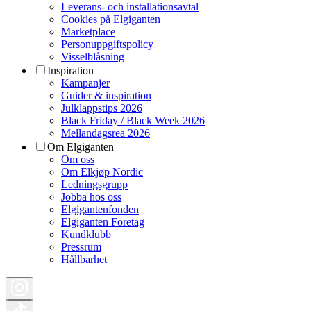
Leverans- och installationsavtal
Cookies på Elgiganten
Marketplace
Personuppgiftspolicy
Visselblåsning
Inspiration
Kampanjer
Guider & inspiration
Julklappstips 2026
Black Friday / Black Week 2026
Mellandagsrea 2026
Om Elgiganten
Om oss
Om Elkjøp Nordic
Ledningsgrupp
Jobba hos oss
Elgigantenfonden
Elgiganten Företag
Kundklubb
Pressrum
Hållbarhet